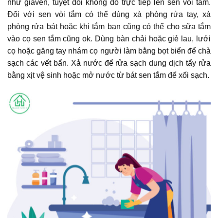
như giaven, tuyệt đối không đổ trực tiếp lên sen vòi tắm.
Đối với sen vòi tắm có thể dùng xà phòng rửa tay, xà
phòng rửa bát hoặc khi tắm bạn cũng có thể cho sữa tắm
vào cọ sen tắm cũng ok. Dùng bàn chải hoặc giẻ lau, lưới
cọ hoặc găng tay nhám cọ người làm bằng bọt biển để chà
sạch các vết bẩn. Xả nước để rửa sạch dung dịch tẩy rửa
bằng xịt vệ sinh hoặc mở nước từ bát sen tắm để xối sạch.