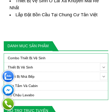
Thiết Bị Vệ Sinh Ở Lai Xá Khuyến Mãi Rẻ
Nhất
Lắp Đặt Bồn Cầu Tại Chung Cư Tân Việt
DANH MỤC SẢN PHẨM
Combo Thiết Bị Vệ Sinh
Thiết Bị Vệ Sinh
Thiết Bị Nhà Bếp
Bồn Tắm Và Cabin
Tủ Chậu Lavabo
HỖ TRỢ TRỰC TUYẾN