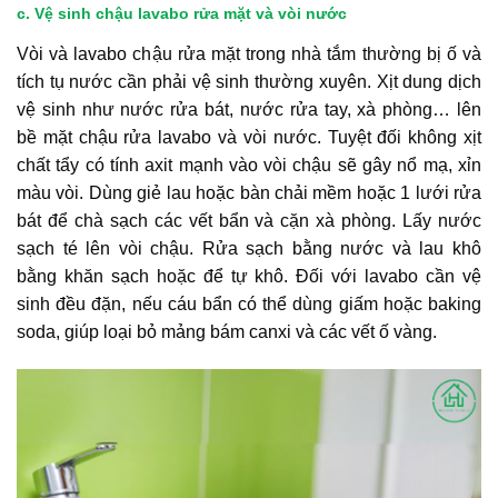
c. Vệ sinh chậu lavabo rửa mặt và vòi nước
Vòi và lavabo chậu rửa mặt trong nhà tắm thường bị ố và
tích tụ nước cần phải vệ sinh thường xuyên. Xịt dung dịch
vệ sinh như nước rửa bát, nước rửa tay, xà phòng… lên
bề mặt chậu rửa lavabo và vòi nước. Tuyệt đối không xịt
chất tẩy có tính axit mạnh vào vòi chậu sẽ gây nổ mạ, xỉn
màu vòi. Dùng giẻ lau hoặc bàn chải mềm hoặc 1 lưới rửa
bát để chà sạch các vết bẩn và cặn xà phòng. Lấy nước
sạch té lên vòi chậu. Rửa sạch bằng nước và lau khô
bằng khăn sạch hoặc để tự khô. Đối với lavabo cần vệ
sinh đều đặn, nếu cáu bẩn có thể dùng giấm hoặc baking
soda, giúp loại bỏ mảng bám canxi và các vết ố vàng.