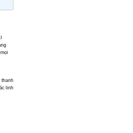
I
ang
 mọi
 thanh
ác linh