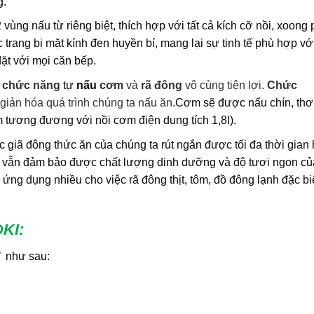
g.
vùng nấu từ riêng biệt, thích hợp với tất cả kích cỡ nồi, xoong
trang bị mặt kính đen huyền bí, mang lại sự tinh tế phù hợp với
đặt với mọi căn bếp.
ó
chức năng
tự
nấu
cơm
và
rã đông
vô cùng tiện lợi.
Chức
giản hóa quá trình chúng ta nấu ăn.
Cơm sẽ được nấu chín, th
 tương đương với nồi cơm điện dung tích 1,8l).
c giã đông thức ăn của chúng ta rút ngắn được tối đa thời gian
à vẫn đảm bảo được chất lượng dinh dưỡng và độ tươi ngon củ
ng dụng nhiều cho việc rã đông thịt, tôm, đồ đông lạnh đặc bi
DKI
:
như sau: