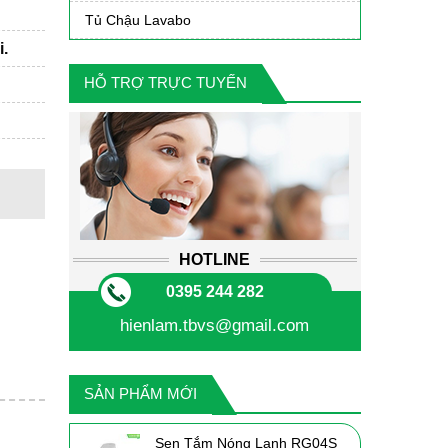
Tủ Chậu Lavabo
i.
HỖ TRỢ TRỰC TUYẾN
HOTLINE
0395 244 282
hienlam.tbvs@gmail.com
SẢN PHẨM MỚI
Sen Tắm Nóng Lạnh RG04S