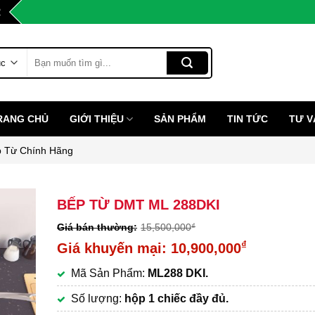
2
Tìm
kiếm:
RANG CHỦ
GIỚI THIỆU
SẢN PHẨM
TIN TỨC
TƯ V
 Từ Chính Hãng
BẾP TỪ DMT ML 288DKI
15,500,000
₫
Giá
₫
10,900,000
gốc
Giá
Mã Sản Phẩm:
ML288 DKI.
là:
hiện
15,500,000₫.
tại
Số lượng:
hộp 1 chiếc đầy đủ.
là: