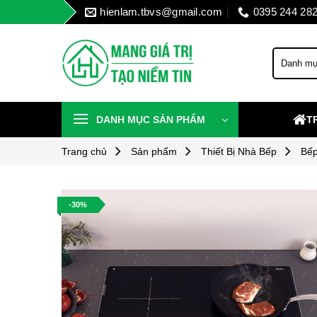
Skip
hienlam.tbvs@gmail.com
0395 244 28
to
content
DANH MỤC SẢN PHẨM
T
Trang chủ
Sản phẩm
Thiết Bị Nhà Bếp
Bếp
-30%