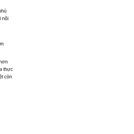
 phù
 nội
ơm
 hơn
a thực
ệt còn