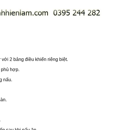
với 2 bảng điều khiển riêng biệt.
 phù hợp.
g nấu.
oàn.
.
ếp sau khi nấu ăn.