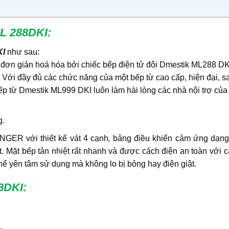
ML 288DKI
:
KI
như sau:
đơn giản hoá hóa bởi chiếc bếp điện tử đôi Dmestik ML288 DK
 Với đầy đủ các chức năng của một bếp từ cao cấp, hiện đại, s
 bếp từ Dmestik ML999 DKI luôn làm hài lòng các nhà nội trợ của
g.
GER với thiết kế vát 4 cạnh
,
bảng điều khiển cảm ứng dạng
ệt. Mặt bếp tản nhiệt rất nhanh và được cách điện an toàn với c
thể yên tâm sử dụng mà không lo bị bỏng hay điện giật.
8DKI: