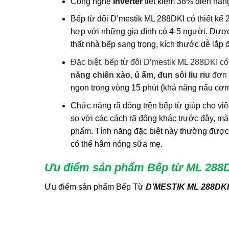
Công nghệ
Inverter
tiết kiệm 38% điện năn
Bếp từ đôi D’mestik ML 288DKI có thiết kế 2 
hợp với những gia đình có 4-5 người. Được 
thất nhà bếp sang trọng, kích thước dễ lắp 
Đặc biệt, bếp từ đôi D’mestik ML 288DKI c
năng
chiên xào
,
ủ ấm, đun sôi liu riu
đơn 
ngon trong vòng 15 phút (khả năng nấu cơm
Chức năng rã đông trên bếp từ giúp cho việ
so với các cách rã đông khác trước đây, m
phẩm. Tính năng đặc biệt này thường được ứ
có thể hâm nóng sữa mẹ.
Ưu điểm sản phẩm Bếp từ ML 288
Ưu điểm sản phẩm Bếp Từ
D’MESTIK ML 288DKI