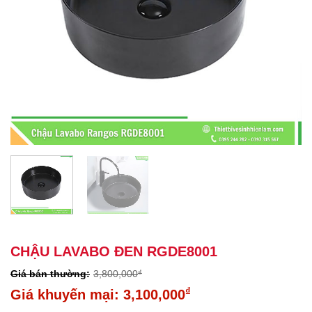
CHẬU LAVABO ĐEN RGDE8001
3,800,000
₫
Giá
₫
3,100,000
gốc
Giá