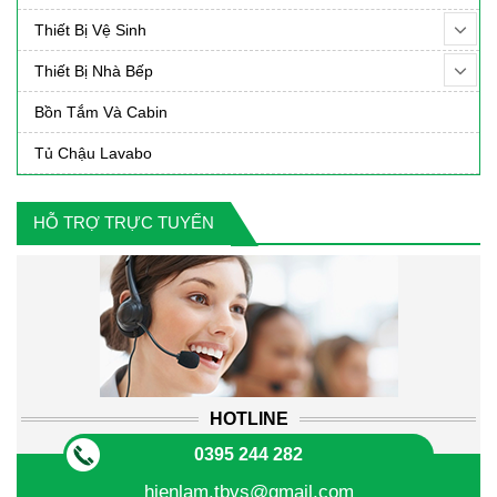
Thiết Bị Vệ Sinh
Thiết Bị Nhà Bếp
Bồn Tắm Và Cabin
Tủ Chậu Lavabo
HỖ TRỢ TRỰC TUYẾN
HOTLINE
0395 244 282
hienlam.tbvs@gmail.com