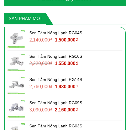
SẢN PHẨM MỚI
Sen Tắm Nóng Lạnh RG04S
Giá
Giá
2,140,000
₫
1,500,000
₫
gốc
hiện
là:
tại
Sen Tắm Nóng Lạnh RG16S
2,140,000₫.
là:
Giá
Giá
2,220,000
₫
1,550,000
₫
1,500,000₫.
gốc
hiện
là:
tại
Sen Tắm Nóng Lạnh RG14S
2,220,000₫.
là:
Giá
Giá
2,760,000
₫
1,930,000
₫
1,550,000₫.
gốc
hiện
là:
tại
Sen Tắm Nóng Lạnh RG09S
2,760,000₫.
là:
Giá
Giá
3,090,000
₫
2,160,000
₫
1,930,000₫.
gốc
hiện
là:
tại
Sen Tắm Nóng Lạnh RG03S
3,090,000₫.
là: