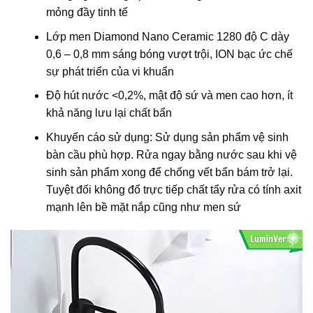
mỏng đầy tinh tế
Lớp men Diamond Nano Ceramic 1280 độ C dày
0,6 – 0,8 mm sáng bóng vượt trội, ION bạc ức chế
sự phát triển của vi khuẩn
Độ hút nước <0,2%, mật độ sứ và men cao hơn, ít
khả năng lưu lại chất bẩn
Khuyến cáo sử dụng: Sử dụng sản phẩm vệ sinh
bàn cầu phù hợp. Rửa ngay bằng nước sau khi vệ
sinh sản phẩm xong để chống vết bẩn bám trở lại.
Tuyệt đối không đổ trực tiếp chất tẩy rửa có tính axit
mạnh lên bề mặt nắp cũng như men sứ