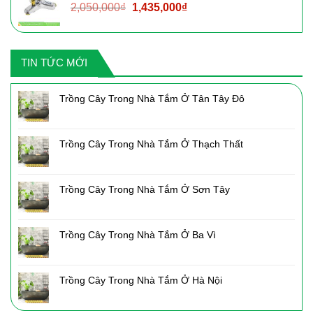
Giá
Giá
2,050,000
₫
1,435,000
₫
2,160,000₫.
gốc
hiện
là:
tại
2,050,000₫.
là:
TIN TỨC MỚI
1,435,000₫.
Trồng Cây Trong Nhà Tắm Ở Tân Tây Đô
Trồng Cây Trong Nhà Tắm Ở Thạch Thất
Trồng Cây Trong Nhà Tắm Ở Sơn Tây
Trồng Cây Trong Nhà Tắm Ở Ba Vì
Trồng Cây Trong Nhà Tắm Ở Hà Nội