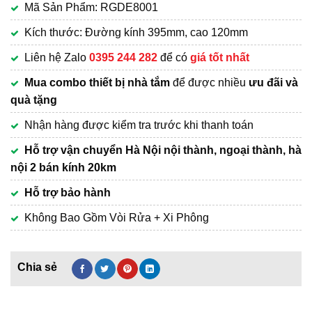
Mã Sản Phẩm: RGDE8001
là:
hiện
3,800,000₫.
tại
Kích thước: Đường kính 395mm, cao 120mm
là:
Liên hệ Zalo
0395 244 282
để có
giá tốt nhất
3,100,000₫.
Mua combo thiết bị nhà tắm
để được nhiều
ưu đãi và
quà tặng
Nhận hàng được kiểm tra trước khi thanh toán
Hỗ trợ vận chuyển Hà Nội nội thành, ngoại thành, hà
nội 2 bán kính 20km
Hỗ trợ bảo hành
Không Bao Gồm Vòi Rửa + Xi Phông