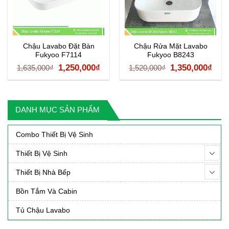
Chậu Lavabo Đặt Bàn
Chậu Rửa Mặt Lavabo
Fukyoo F7114
Fukyoo B8243
á
Giá
Giá
Giá
Giá
1,250,000
₫
1,350,000
₫
1,635,000
₫
1,520,000
₫
ện
gốc
hiện
gốc
hiệ
là:
tại
là:
tại
1,635,000₫.
là:
1,520,000₫.
là:
DANH MỤC SẢN PHẨM
90,000₫.
1,250,000₫.
1,35
Combo Thiết Bị Vệ Sinh
Thiết Bị Vệ Sinh
Thiết Bị Nhà Bếp
Bồn Tắm Và Cabin
Tủ Chậu Lavabo