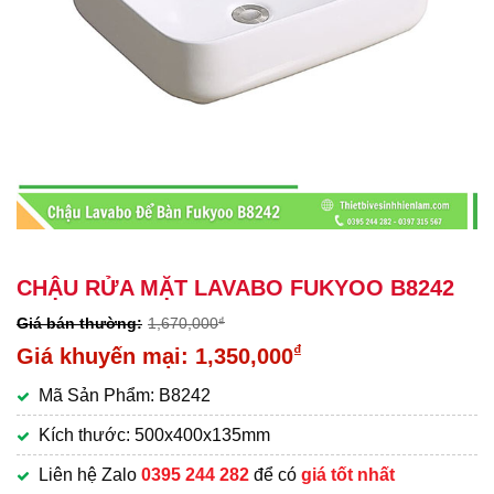
CHẬU RỬA MẶT LAVABO FUKYOO B8242
1,670,000
₫
Giá
₫
1,350,000
gốc
Giá
Mã Sản Phẩm: B8242
là:
hiện
1,670,000₫.
tại
Kích thước: 500x400x135mm
là:
Liên hệ Zalo
0395 244 282
để có
giá tốt nhất
1,350,000₫.