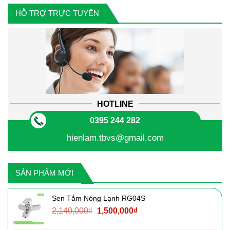
HỖ TRỢ TRỰC TUYẾN
HOTLINE
0395 244 282
hienlam.tbvs@gmail.com
SẢN PHẨM MỚI
Sen Tắm Nóng Lạnh RG04S
Giá
Giá
2,140,000
₫
1,500,000
₫
gốc
hiện