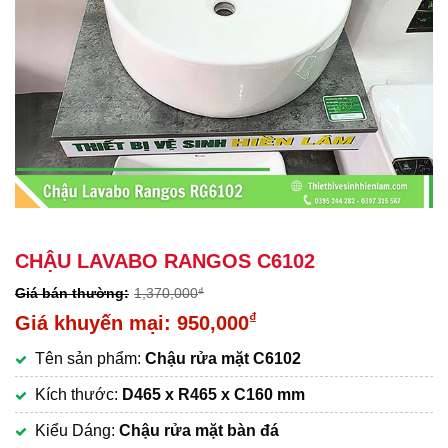
CHẬU LAVABO RANGOS C6102
1,370,000
₫
Giá
₫
950,000
gốc
Giá
Tên sản phẩm:
Chậu rửa mặt C6102
là:
hiện
1,370,000₫.
tại
Kích thước:
D465 x R465 x C160 mm
là:
Kiểu Dáng:
Chậu rửa mặt bàn đá
950,000₫.