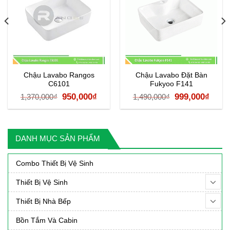
Chậu Lavabo Rangos
Chậu Lavabo Đặt Bàn
C6101
Fukyoo F141
á
Giá
Giá
Giá
Giá
950,000
₫
999,000
₫
1,370,000
₫
1,490,000
₫
ện
gốc
hiện
gốc
hiện
là:
tại
là:
tại
1,370,000₫.
là:
1,490,000₫.
là:
DANH MỤC SẢN PHẨM
50,000₫.
950,000₫.
999,0
Combo Thiết Bị Vệ Sinh
Thiết Bị Vệ Sinh
Thiết Bị Nhà Bếp
Bồn Tắm Và Cabin