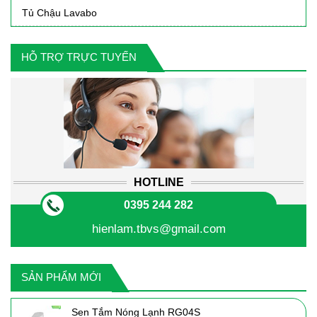
Tủ Chậu Lavabo
HỖ TRỢ TRỰC TUYẾN
HOTLINE
0395 244 282
hienlam.tbvs@gmail.com
SẢN PHẨM MỚI
Sen Tắm Nóng Lạnh RG04S