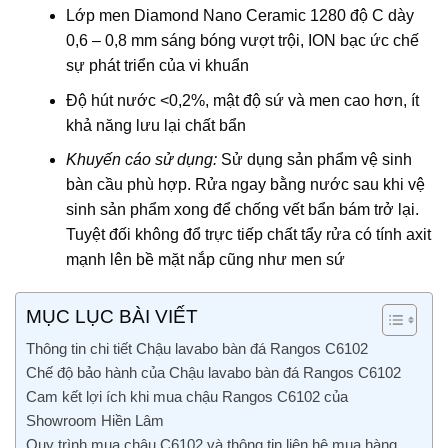
Lớp men Diamond Nano Ceramic 1280 độ C dày
0,6 – 0,8 mm sáng bóng vượt trội, ION bạc ức chế
sự phát triển của vi khuẩn
Độ hút nước <0,2%, mật độ sứ và men cao hơn, ít
khả năng lưu lại chất bẩn
Khuyến cáo sử dụng:
Sử dụng sản phẩm vệ sinh
bàn cầu phù hợp. Rửa ngay bằng nước sau khi vệ
sinh sản phẩm xong để chống vết bẩn bám trở lại.
Tuyệt đối không đổ trực tiếp chất tẩy rửa có tính axit
mạnh lên bề mặt nắp cũng như men sứ
MỤC LỤC BÀI VIẾT
Thông tin chi tiết Chậu lavabo bàn đá Rangos C6102
Chế độ bảo hành của Chậu lavabo bàn đá Rangos C6102
Cam kết lợi ích khi mua chậu Rangos C6102 của
Showroom Hiền Lâm
Quy trình mua chậu C6102 và thông tin liên hệ mua hàng