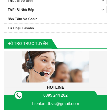
Thiết Bị Vệ Sinh
Thiết Bị Nhà Bếp
Bồn Tắm Và Cabin
Tủ Chậu Lavabo
HỖ TRỢ TRỰC TUYẾN
HOTLINE
0395 244 282
hienlam.tbvs@gmail.com