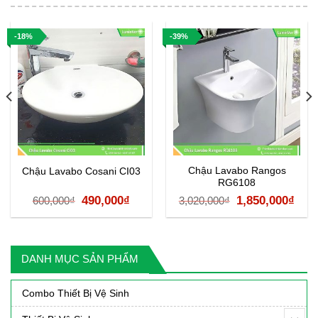
-18%
-39%
Chậu Lavabo Rangos
Chậu Lavabo Cosani CI03
RG6108
Giá
Giá
Giá
Giá
490,000
₫
1,850,000
₫
600,000
₫
3,020,000
₫
n
gốc
hiện
gốc
hiệ
là:
tại
là:
tại
600,000₫.
là:
3,020,000₫.
là:
DANH MỤC SẢN PHẨM
,000₫.
490,000₫.
1,85
Combo Thiết Bị Vệ Sinh