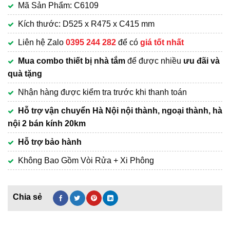
Mã Sản Phẩm: C6109
là:
hiện
3,090,000₫.
tại
Kích thước: D525 x R475 x C415 mm
là:
Liên hệ Zalo
0395 244 282
để có
giá tốt nhất
1,850,000₫.
Mua combo thiết bị nhà tắm
để được nhiều
ưu đãi và
quà tặng
Nhận hàng được kiểm tra trước khi thanh toán
Hỗ trợ vận chuyển Hà Nội nội thành, ngoại thành, hà
nội 2 bán kính 20km
Hỗ trợ bảo hành
Không Bao Gồm Vòi Rửa + Xi Phông