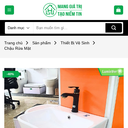
Skip
to
content
Tìm
kiếm:
Trang chủ
Sản phẩm
Thiết Bị Vệ Sinh
Chậu Rửa Mặt
-40%