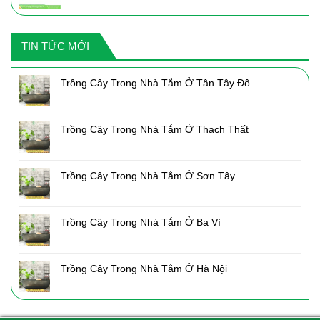
gốc
hiện
là:
tại
2,050,000₫.
là:
TIN TỨC MỚI
1,435,000₫.
Trồng Cây Trong Nhà Tắm Ở Tân Tây Đô
Trồng Cây Trong Nhà Tắm Ở Thạch Thất
Trồng Cây Trong Nhà Tắm Ở Sơn Tây
Trồng Cây Trong Nhà Tắm Ở Ba Vì
Trồng Cây Trong Nhà Tắm Ở Hà Nội