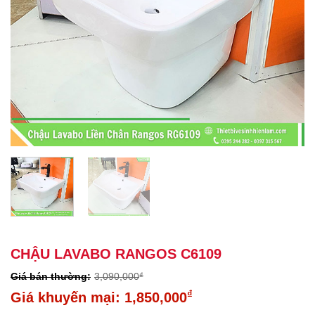
CHẬU LAVABO RANGOS C6109
3,090,000
₫
Giá
₫
1,850,000
gốc
Giá