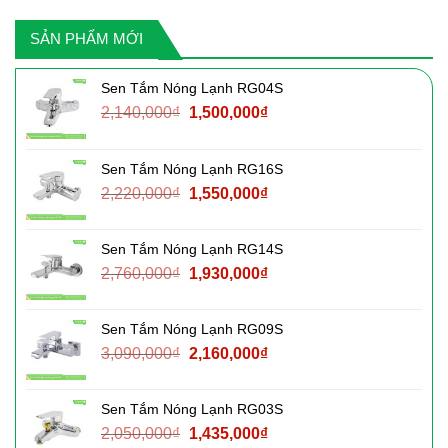
SẢN PHẨM MỚI
Sen Tắm Nóng Lạnh RG04S
Giá
Giá
2,140,000
₫
1,500,000
₫
gốc
hiện
là:
tại
Sen Tắm Nóng Lạnh RG16S
2,140,000₫.
là:
Giá
Giá
2,220,000
₫
1,550,000
₫
1,500,000₫.
gốc
hiện
là:
tại
Sen Tắm Nóng Lạnh RG14S
2,220,000₫.
là:
Giá
Giá
2,760,000
₫
1,930,000
₫
1,550,000₫.
gốc
hiện
là:
tại
Sen Tắm Nóng Lạnh RG09S
2,760,000₫.
là:
Giá
Giá
3,090,000
₫
2,160,000
₫
1,930,000₫.
gốc
hiện
là:
tại
Sen Tắm Nóng Lạnh RG03S
3,090,000₫.
là:
Giá
Giá
2,050,000
₫
1,435,000
₫
2,160,000₫.