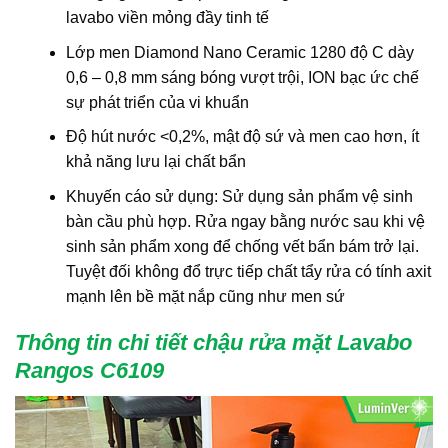
lavabo viền mỏng đầy tinh tế
Lớp men Diamond Nano Ceramic 1280 độ C dày
0,6 – 0,8 mm sáng bóng vượt trội, ION bạc ức chế
sự phát triển của vi khuẩn
Độ hút nước <0,2%, mật độ sứ và men cao hơn, ít
khả năng lưu lại chất bẩn
Khuyến cáo sử dụng: Sử dụng sản phẩm vệ sinh
bàn cầu phù hợp. Rửa ngay bằng nước sau khi vệ
sinh sản phẩm xong để chống vết bẩn bám trở lại.
Tuyệt đối không đổ trực tiếp chất tẩy rửa có tính axit
mạnh lên bề mặt nắp cũng như men sứ
Thông tin chi tiết chậu rửa mặt Lavabo
Rangos C6109