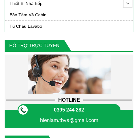
Thiết Bị Nhà Bếp
Bồn Tắm Và Cabin
Tủ Chậu Lavabo
HỖ TRỢ TRỰC TUYẾN
HOTLINE
0395 244 282
hienlam.tbvs@gmail.com