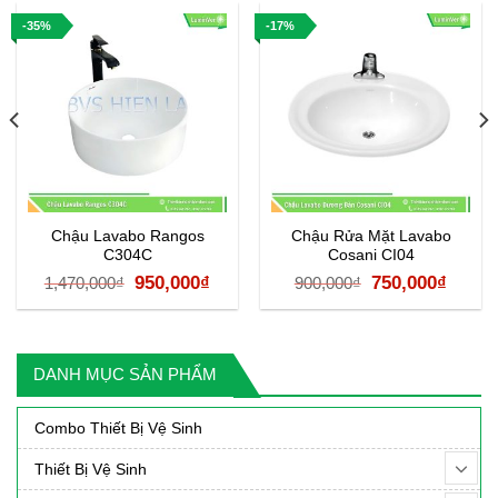
-35%
-17%
Chậu Lavabo Rangos
Chậu Rửa Mặt Lavabo
C304C
Cosani CI04
á
Giá
Giá
Giá
Giá
950,000
₫
750,000
₫
1,470,000
₫
900,000
₫
ện
gốc
hiện
gốc
hiện
là:
tại
là:
tại
1,470,000₫.
là:
900,000₫.
là:
DANH MỤC SẢN PHẨM
50,000₫.
950,000₫.
750,0
Combo Thiết Bị Vệ Sinh
Thiết Bị Vệ Sinh