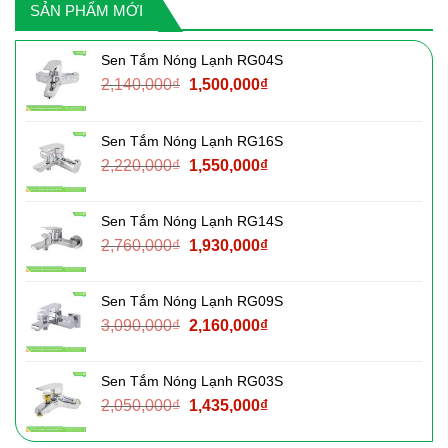
SẢN PHẨM MỚI
Sen Tắm Nóng Lạnh RG04S
Giá
Giá
2,140,000
₫
1,500,000
₫
gốc
hiện
là:
tại
Sen Tắm Nóng Lạnh RG16S
2,140,000₫.
là:
Giá
Giá
2,220,000
₫
1,550,000
₫
1,500,000₫.
gốc
hiện
là:
tại
Sen Tắm Nóng Lạnh RG14S
2,220,000₫.
là:
Giá
Giá
2,760,000
₫
1,930,000
₫
1,550,000₫.
gốc
hiện
là:
tại
Sen Tắm Nóng Lạnh RG09S
2,760,000₫.
là:
Giá
Giá
3,090,000
₫
2,160,000
₫
1,930,000₫.
gốc
hiện
là:
tại
Sen Tắm Nóng Lạnh RG03S
3,090,000₫.
là:
Giá
Giá
2,050,000
₫
1,435,000
₫
2,160,000₫.
gốc
hiện
là:
tại