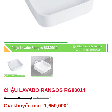
CHẬU LAVABO RANGOS RG80014
2,100,000
₫
Giá
₫
1,650,000
gốc
Giá