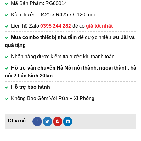
Mã Sản Phẩm: RG80014
là:
hiện
2,100,000₫.
tại
Kích thước: D425 x R425 x C120 mm
là:
Liên hệ Zalo
0395 244 282
để có
giá tốt nhất
1,650,000₫.
Mua combo thiết bị nhà tắm
để được nhiều
ưu đãi và
quà tặng
Nhận hàng được kiểm tra trước khi thanh toán
Hỗ trợ vận chuyển Hà Nội nội thành, ngoại thành, hà
nội 2 bán kính 20km
Hỗ trợ bảo hành
Không Bao Gồm Vòi Rửa + Xi Phông