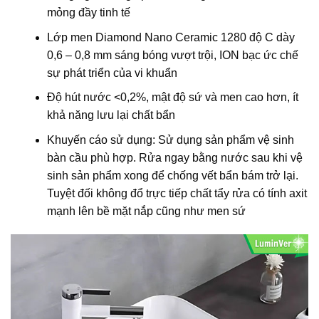
mỏng đầy tinh tế
Lớp men Diamond Nano Ceramic 1280 độ C dày
0,6 – 0,8 mm sáng bóng vượt trội, ION bạc ức chế
sự phát triển của vi khuẩn
Độ hút nước <0,2%, mật độ sứ và men cao hơn, ít
khả năng lưu lại chất bẩn
Khuyến cáo sử dụng: Sử dụng sản phẩm vệ sinh
bàn cầu phù hợp. Rửa ngay bằng nước sau khi vệ
sinh sản phẩm xong để chống vết bẩn bám trở lại.
Tuyệt đối không đổ trực tiếp chất tẩy rửa có tính axit
mạnh lên bề mặt nắp cũng như men sứ