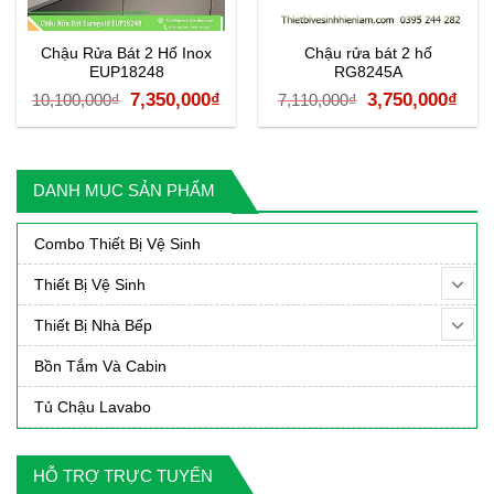
Chậu Rửa Bát 2 Hố Inox
Chậu rửa bát 2 hố
EUP18248
RG8245A
á
Giá
Giá
Giá
Giá
7,350,000
₫
3,750,000
₫
10,100,000
₫
7,110,000
₫
ện
gốc
hiện
gốc
hiệ
là:
tại
là:
tại
10,100,000₫.
là:
7,110,000₫.
là:
DANH MỤC SẢN PHẨM
90,000₫.
7,350,000₫.
3,75
Combo Thiết Bị Vệ Sinh
Thiết Bị Vệ Sinh
Thiết Bị Nhà Bếp
Bồn Tắm Và Cabin
Tủ Chậu Lavabo
HỖ TRỢ TRỰC TUYẾN