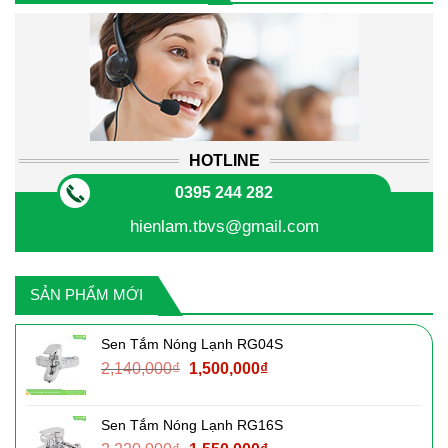
HOTLINE
0395 244 282
hienlam.tbvs@gmail.com
SẢN PHẨM MỚI
Sen Tắm Nóng Lạnh RG04S
Giá
Giá
2,140,000
₫
1,500,000
₫
gốc
hiện
là:
tại
Sen Tắm Nóng Lạnh RG16S
2,140,000₫.
là: