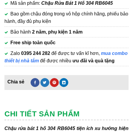
Mã sản phẩm:
Chậu Rửa Bát 1 Hố 304 RB6045
là:
hiện
2,000,000₫.
tại
Bao gồm chậu đóng trong vỏ hộp chính hãng, phiếu bảo
là:
hành, đầy đủ phụ kiện
1,050,000₫.
Bảo hành
2 năm, phụ kiện 1 năm
Free ship toàn quốc
Zalo
0395 244 282
để được tư vấn kĩ hơn,
mua combo
thiết bị nhà tắm
để được nhiều
ưu đãi và quà tặng
CHI TIẾT SẢN PHẨM
Chậu rửa bát 1 hố 304 RB6045 tiện ích xu hướng hiện