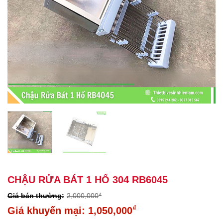
CHẬU RỬA BÁT 1 HỐ 304 RB6045
2,000,000
₫
Giá
₫
1,050,000
gốc
Giá