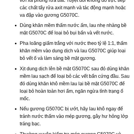
với xà phòng rửa bát. Tuyệt đối không đổ trực tiếp
các chất tẩy rửa axit mạnh và tác động mạnh hoặc
va đập vào gương G5070C.
Dùng khăn mềm thấm nước ấm, lau nhẹ nhàng bề
mặt G5070C để loại bỏ bụi bẩn và vết nước.
Pha loãng giấm trắng với nước theo tỷ lệ 1:1, thấm
khăn mềm vào dung dịch và lau G5070C giúp loại
bỏ vết ố và làm sáng bề mặt gương.
Xịt dung dịch lên bề mặt G5070C sau đó dùng khăn
mềm lau sạch để loại bỏ các vết bẩn cứng đầu. Sau
đó dùng khăn khô mềm lau lại bề mặt G5070C để
loại bỏ hoàn toàn hơi ẩm, ngăn ngừa tình trạng ố
mốc.
Nếu gương G5070C bị ướt, hãy lau khô ngay để
tránh nước thấm vào mép gương, gây hư hỏng lớp
tráng bạc.