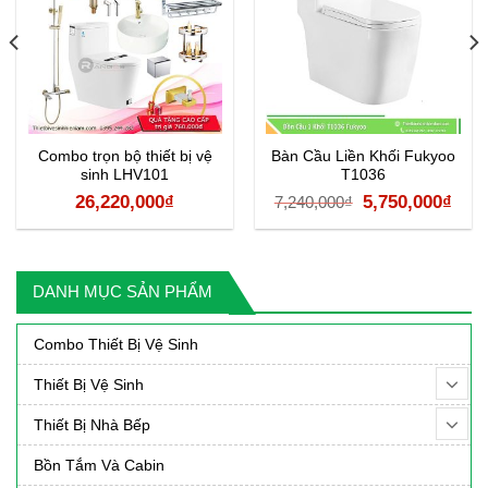
Combo trọn bộ thiết bị vệ
Bàn Cầu Liền Khối Fukyoo
sinh LHV101
T1036
á
Giá
Giá
26,220,000
₫
5,750,000
₫
7,240,000
₫
ện
gốc
hiệ
i
là:
tại
:
7,240,000₫.
là:
DANH MỤC SẢN PHẨM
990,000₫.
5,75
Combo Thiết Bị Vệ Sinh
Thiết Bị Vệ Sinh
Thiết Bị Nhà Bếp
Bồn Tắm Và Cabin