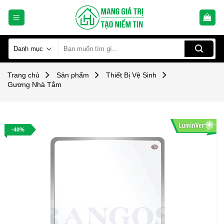
Skip
to
content
Tìm
kiếm:
Trang chủ
Sản phẩm
Thiết Bị Vệ Sinh
Gương Nhà Tắm
-40%