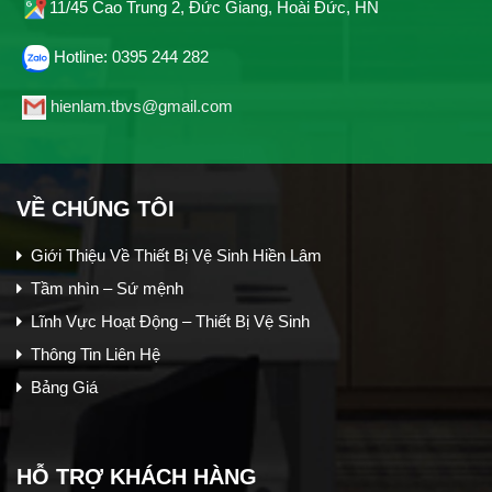
11/45 Cao Trung 2, Đức Giang, Hoài Đức, HN
Hotline: 0395 244 282
hienlam.tbvs@gmail.com
VỀ CHÚNG TÔI
Giới Thiệu Về Thiết Bị Vệ Sinh Hiền Lâm
Tầm nhìn – Sứ mệnh
Lĩnh Vực Hoạt Động – Thiết Bị Vệ Sinh
Thông Tin Liên Hệ
Bảng Giá
HỖ TRỢ KHÁCH HÀNG