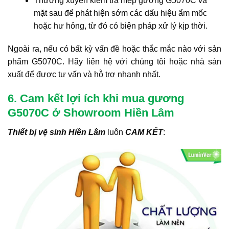
Thường xuyên kiểm tra mép gương G5070C và
mặt sau để phát hiện sớm các dấu hiệu ẩm mốc
hoặc hư hỏng, từ đó có biện pháp xử lý kịp thời.
Ngoài ra, nếu có bất kỳ vấn đề hoặc thắc mắc nào với sản
phẩm G5070C. Hãy liên hệ với chúng tôi hoặc nhà sản
xuất để được tư vấn và hỗ trợ nhanh nhất.
6. Cam kết lợi ích khi mua gương
G5070C ở Showroom Hiền Lâm
Thiết bị vệ sinh Hiền Lâm
luôn
CAM KẾT
: