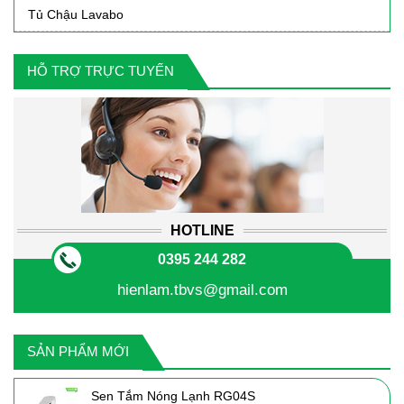
Tủ Chậu Lavabo
HỖ TRỢ TRỰC TUYẾN
HOTLINE
0395 244 282
hienlam.tbvs@gmail.com
SẢN PHẨM MỚI
Sen Tắm Nóng Lạnh RG04S