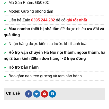
Mã Sản Phẩm: G5070C
là:
hiện
660,000₫.
tại
Model: Gương phòng tắm
là:
Liên hệ Zalo
0395 244 282
để có
giá tốt nhất
399,000₫.
Mua combo thiết bị nhà tắm
để được nhiều
ưu đãi và
quà tặng
Nhận hàng được kiểm tra trước khi thanh toán
Hỗ trợ vận chuyển Hà Nội nội thành, ngoại thành, hà
nội 2 bán kính 20km đơn hàng > 3 triệu đồng
Hỗ trợ bảo hành
Bao gồm nẹp treo gương và tem bảo hành