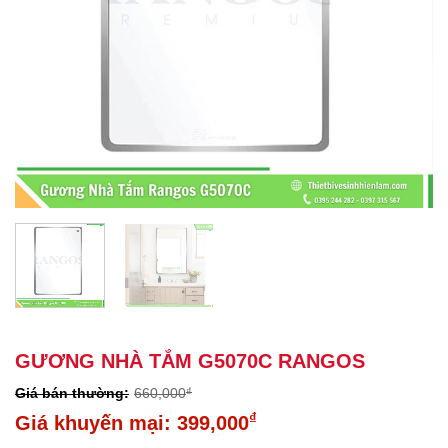
GƯƠNG NHÀ TẮM G5070C RANGOS
660,000
₫
Giá
₫
399,000
gốc
Giá