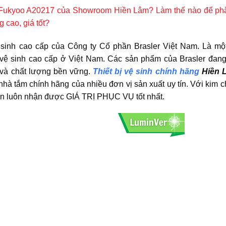
m Fukyoo A20217 của Showroom Hiền Lâm? Làm thế nào để phâ
 cao, giá tốt?
ệ sinh cao cấp của Công ty Cổ phần Brasler Việt Nam. Là một
bị vệ sinh cao cấp ở Việt Nam. Các sản phẩm của Brasler đan
 và chất lượng bền vững.
Thiết bị vệ sinh chính hãng
Hiền 
 nhà tắm chính hãng của nhiều đơn vị sản xuất uy tín. Với kim 
 luôn nhận được GIÁ TRỊ PHỤC VỤ tốt nhất.