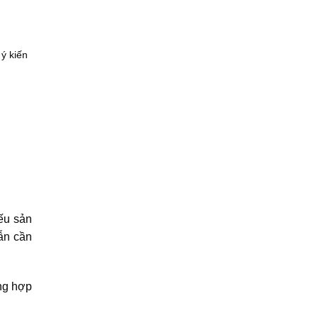
ý kiến
ếu sản
ẫn cần
ờng hợp