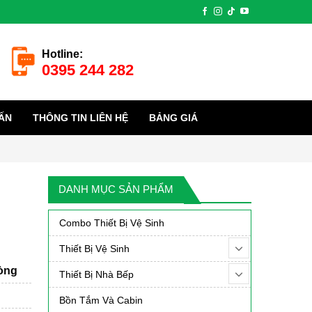
Hotline:
0395 244 282
ẤN
THÔNG TIN LIÊN HỆ
BẢNG GIÁ
DANH MỤC SẢN PHẨM
Combo Thiết Bị Vệ Sinh
Thiết Bị Vệ Sinh
hòng
Thiết Bị Nhà Bếp
Bồn Tắm Và Cabin