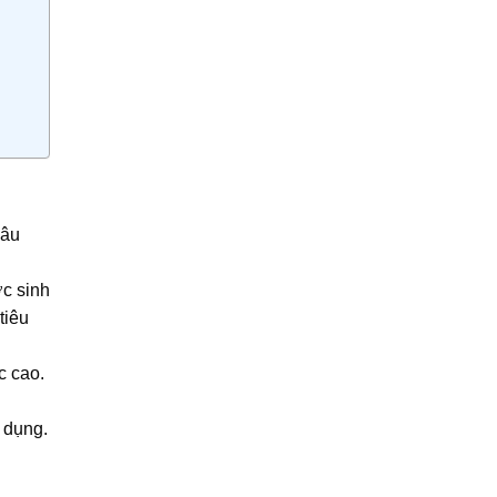
lâu
ớc sinh
tiêu
c cao.
 dụng.