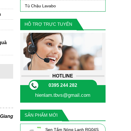
Tủ Chậu Lavabo
n
HỖ TRỢ TRỰC TUYẾN
quà
HOTLINE
0395 244 282
hienlam.tbvs@gmail.com
SẢN PHẨM MỚI
 Giang
Sen Tắm Nóng Lạnh RG04S