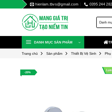
Skip
hienlam.tbvs@gmail.com
0395 244 28
to
content
DANH MỤC SẢN PHẨM
T
Trang chủ
Sản phẩm
Thiết Bị Vệ Sinh
Phụ
-20%