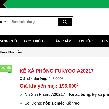
2
Tìm
kiếm:
RANG CHỦ
GIỚI THIỆU
SẢN PHẨM
TIN TỨC
TƯ V
 Kiện Nhà Tắm
KỆ XÀ PHÒNG FUKYOO A20217
243,000
₫
Giá
₫
195,000
gốc
Giá
Mã Sản Phẩm:
A20217 – Kệ xà bông/ kệ xà p
là:
hiện
243,000₫.
tại
Số lượng:
hộp 1 chiếc, đồ treo
là: