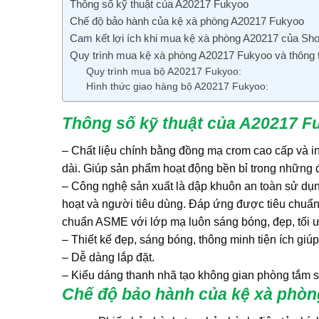
Thông số kỹ thuật của A20217 Fukyoo
Chế độ bảo hành của kệ xà phòng A20217 Fukyoo
Cam kết lợi ích khi mua kệ xà phòng A20217 của S
Quy trình mua kệ xà phòng A20217 Fukyoo và thông t
Quy trình mua bộ A20217 Fukyoo:
Hình thức giao hàng bộ A20217 Fukyoo:
Thông số kỹ thuật của A20217 F
– Chất liệu chính bằng đồng mạ crom cao cấp và in
dài. Giúp sản phẩm hoạt động bền bỉ trong những đ
– Công nghệ sản xuất là dập khuôn an toàn sử dụng
hoạt và người tiêu dùng. Đáp ứng được tiêu chuẩ
chuẩn ASME với lớp mạ luôn sáng bóng, đẹp, tối ư
– Thiết kế đẹp, sáng bóng, thông minh tiện ích giú
– Dễ dàng lắp đặt.
– Kiểu dáng thanh nhã tạo không gian phòng tắm s
Chế độ bảo hành của kệ xà phò