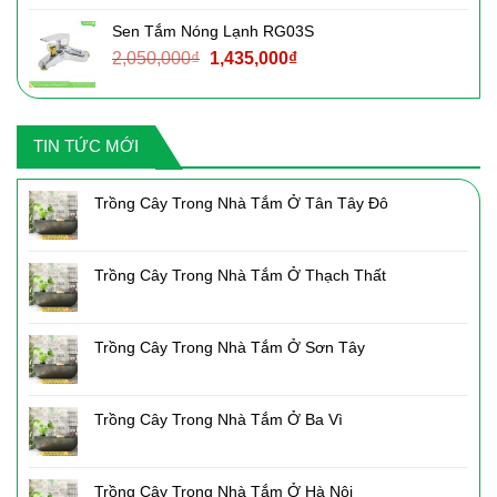
là:
tại
Sen Tắm Nóng Lạnh RG03S
3,090,000₫.
là:
Giá
Giá
2,050,000
₫
1,435,000
₫
2,160,000₫.
gốc
hiện
là:
tại
2,050,000₫.
là:
TIN TỨC MỚI
1,435,000₫.
Trồng Cây Trong Nhà Tắm Ở Tân Tây Đô
Trồng Cây Trong Nhà Tắm Ở Thạch Thất
Trồng Cây Trong Nhà Tắm Ở Sơn Tây
Trồng Cây Trong Nhà Tắm Ở Ba Vì
Trồng Cây Trong Nhà Tắm Ở Hà Nội