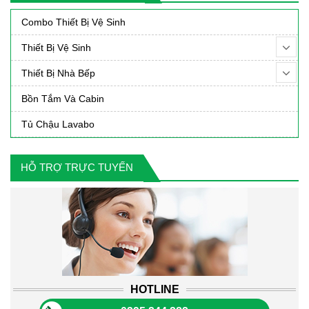
000₫.
319,000₫.
420,0
Combo Thiết Bị Vệ Sinh
Thiết Bị Vệ Sinh
Thiết Bị Nhà Bếp
Bồn Tắm Và Cabin
Tủ Chậu Lavabo
HỖ TRỢ TRỰC TUYẾN
HOTLINE