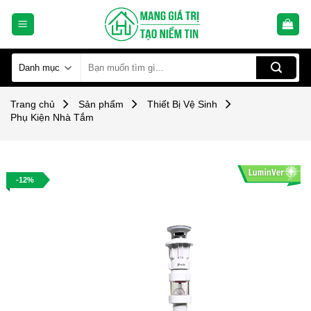
Skip
to
content
Tìm
kiếm:
Trang chủ
Sản phẩm
Thiết Bị Vệ Sinh
Phụ Kiện Nhà Tắm
-12%