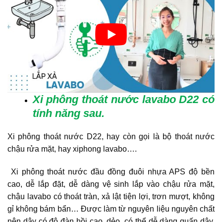
Xi phông thoát nước lavabo D22 có
tính năng
sau.
Xi phông thoát nước D22, hay còn gọi là bộ thoát nước
chậu rửa mặt, hay xiphong lavabo….
Xi phông thoát nước đầu đồng đuôi nhựa APS độ bền
cao, dễ lắp đặt, dễ dàng vệ sinh lắp vào chậu rửa mặt,
chậu lavabo có thoát tràn, xả lật tiện lợi, trơn mượt, không
gỉ không bám bẩn… Được làm từ nguyên liệu nguyên chất
nên dây có độ đàn hồi cao, dẻo, có thể dễ dàng quấn dây.