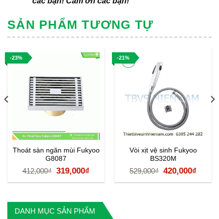
các bạn! Cảm ơn các bạn!
SẢN PHẨM TƯƠNG TỰ
-23%
-21%
Thoát sàn ngăn mùi Fukyoo
Vòi xịt vệ sinh Fukyoo
G8087
BS320M
Giá
Giá
Giá
Giá
319,000
₫
420,000
₫
412,000
₫
529,000
₫
gốc
hiện
gốc
hiện
là:
tại
là:
tại
412,000₫.
là:
529,000₫.
là:
DANH MỤC SẢN PHẨM