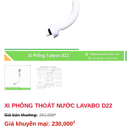
XI PHÔNG THOÁT NƯỚC LAVABO D22
261,000
₫
Giá
₫
230,000
gốc
Giá