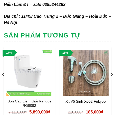
Hiền Lâm ĐT – zalo 0395244282
Địa chỉ : 11/45/ Cao Trung 2 – Đức Giang – Hoài Đức –
Hà Nội.
SẢN PHẨM TƯƠNG TỰ
-17%
-15%
Bồn Cầu Liền Khối Rangos
Xịt Vệ Sinh X002 Fukyoo
RG8092
Giá
Giá
Giá
Giá
5,890,000
₫
185,000
₫
7,110,000
₫
218,000
₫