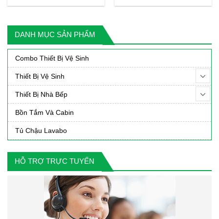
gốc
hiện
gốc
hiện
là:
tại
là:
tại
7,110,000₫.
là:
218,000₫.
là:
DANH MỤC SẢN PHẨM
000₫.
5,890,000₫.
185,0
Combo Thiết Bị Vệ Sinh
Thiết Bị Vệ Sinh
Thiết Bị Nhà Bếp
Bồn Tắm Và Cabin
Tủ Chậu Lavabo
HỖ TRỢ TRỰC TUYẾN