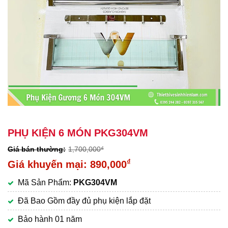
PHỤ KIỆN 6 MÓN PKG304VM
1,700,000
₫
Giá
₫
890,000
gốc
Giá
Mã Sản Phẩm:
PKG304VM
là:
hiện
1,700,000₫.
tại
Đã Bao Gồm đầy đủ phụ kiện lắp đặt
là:
Bảo hành 01 năm
890,000₫.