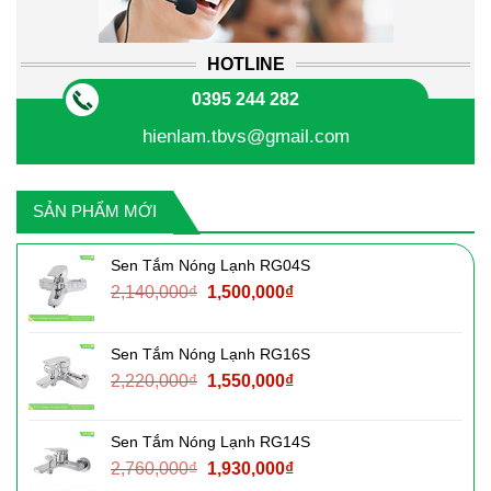
HOTLINE
0395 244 282
hienlam.tbvs@gmail.com
SẢN PHẨM MỚI
Sen Tắm Nóng Lạnh RG04S
Giá
Giá
2,140,000
₫
1,500,000
₫
gốc
hiện
là:
tại
Sen Tắm Nóng Lạnh RG16S
2,140,000₫.
là:
Giá
Giá
2,220,000
₫
1,550,000
₫
1,500,000₫.
gốc
hiện
là:
tại
Sen Tắm Nóng Lạnh RG14S
2,220,000₫.
là:
Giá
Giá
2,760,000
₫
1,930,000
₫
1,550,000₫.
gốc
hiện