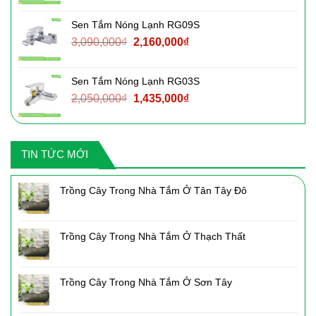
là:
tại
Sen Tắm Nóng Lạnh RG09S
2,760,000₫.
là:
Giá
Giá
3,090,000
₫
2,160,000
₫
1,930,000₫.
gốc
hiện
là:
tại
Sen Tắm Nóng Lạnh RG03S
3,090,000₫.
là:
Giá
Giá
2,050,000
₫
1,435,000
₫
2,160,000₫.
gốc
hiện
là:
tại
2,050,000₫.
là:
TIN TỨC MỚI
1,435,000₫.
Trồng Cây Trong Nhà Tắm Ở Tân Tây Đô
Trồng Cây Trong Nhà Tắm Ở Thạch Thất
Trồng Cây Trong Nhà Tắm Ở Sơn Tây