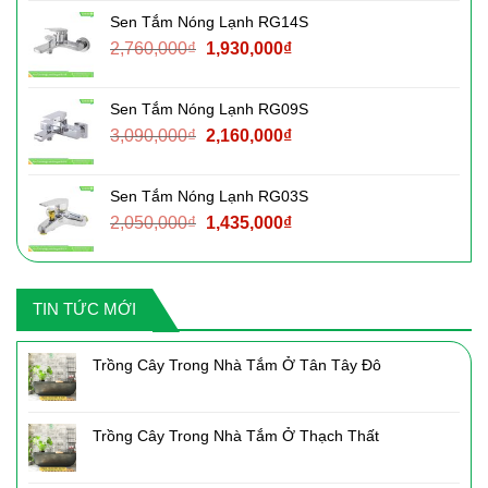
là:
tại
Sen Tắm Nóng Lạnh RG14S
2,220,000₫.
là:
Giá
Giá
2,760,000
₫
1,930,000
₫
1,550,000₫.
gốc
hiện
là:
tại
Sen Tắm Nóng Lạnh RG09S
2,760,000₫.
là:
Giá
Giá
3,090,000
₫
2,160,000
₫
1,930,000₫.
gốc
hiện
là:
tại
Sen Tắm Nóng Lạnh RG03S
3,090,000₫.
là:
Giá
Giá
2,050,000
₫
1,435,000
₫
2,160,000₫.
gốc
hiện
là:
tại
2,050,000₫.
là:
TIN TỨC MỚI
1,435,000₫.
Trồng Cây Trong Nhà Tắm Ở Tân Tây Đô
Trồng Cây Trong Nhà Tắm Ở Thạch Thất