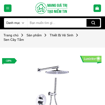
Skip
to
content
Tìm
kiếm:
Trang chủ
Sản phẩm
Thiết Bị Vệ Sinh
Sen Cây Tắm
-19%