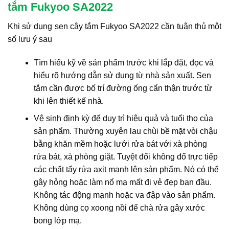
tắm Fukyoo SA2022
Khi sử dụng sen cây tắm Fukyoo SA2022 cần tuân thủ một
số lưu ý sau
Tìm hiểu kỹ về sản phẩm trước khi lắp đặt, đọc và
hiểu rõ hướng dẫn sử dụng từ nhà sản xuất. Sen
tắm cần được bố trí đường ống cẩn thận trước từ
khi lên thiết kế nhà.
Vệ sinh định kỳ để duy trì hiệu quả và tuổi thọ của
sản phẩm. Thường xuyên lau chùi bề mặt vòi chậu
bằng khăn mềm hoặc lưới rửa bát với xà phòng
rửa bát, xà phòng giặt. Tuyệt đối không đổ trực tiếp
các chất tẩy rửa axit mạnh lên sản phẩm. Nó có thể
gây hỏng hoặc làm nổ mạ mất đi vẻ đẹp ban đầu.
Không tác động mạnh hoặc va đập vào sản phẩm.
Không dùng cọ xoong nồi để chà rửa gây xước
bong lớp mạ.