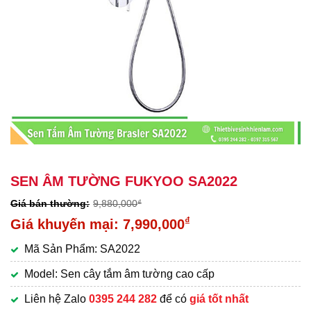
SEN ÂM TƯỜNG FUKYOO SA2022
9,880,000
₫
Giá
₫
7,990,000
gốc
Giá
Mã Sản Phẩm: SA2022
là:
hiện
9,880,000₫.
tại
Model: Sen cây tắm âm tường cao cấp
là:
Liên hệ Zalo
0395 244 282
để có
giá tốt nhất
7,990,000₫.