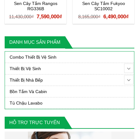
Sen Cây Tắm Rangos
Sen Cây Tắm Fukyoo
RG336B
SC10002
á
Giá
Giá
Giá
Giá
7,590,000
₫
6,490,000
₫
11,430,000
₫
8,165,000
₫
ện
gốc
hiện
gốc
hiệ
là:
tại
là:
tại
11,430,000₫.
là:
8,165,000₫.
là:
DANH MỤC SẢN PHẨM
90,000₫.
7,590,000₫.
6,49
Combo Thiết Bị Vệ Sinh
Thiết Bị Vệ Sinh
Thiết Bị Nhà Bếp
Bồn Tắm Và Cabin
Tủ Chậu Lavabo
HỖ TRỢ TRỰC TUYẾN