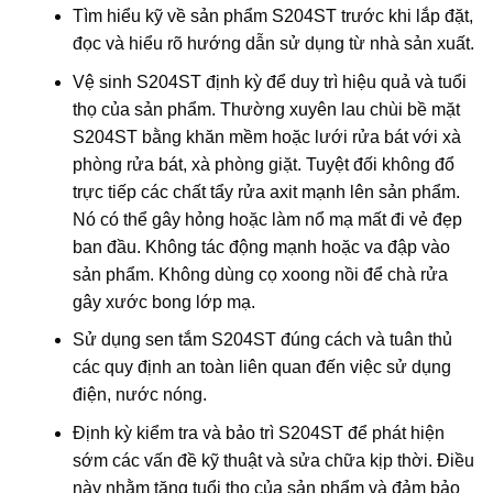
Tìm hiểu kỹ về sản phẩm S204ST trước khi lắp đặt,
đọc và hiểu rõ hướng dẫn sử dụng từ nhà sản xuất.
Vệ sinh S204ST định kỳ để duy trì hiệu quả và tuổi
thọ của sản phẩm. Thường xuyên lau chùi bề mặt
S204ST bằng khăn mềm hoặc lưới rửa bát với xà
phòng rửa bát, xà phòng giặt. Tuyệt đối không đổ
trực tiếp các chất tẩy rửa axit mạnh lên sản phẩm.
Nó có thể gây hỏng hoặc làm nổ mạ mất đi vẻ đẹp
ban đầu. Không tác động mạnh hoặc va đập vào
sản phẩm. Không dùng cọ xoong nồi để chà rửa
gây xước bong lớp mạ.
Sử dụng sen tắm S204ST đúng cách và tuân thủ
các quy định an toàn liên quan đến việc sử dụng
điện, nước nóng.
Định kỳ kiểm tra và bảo trì S204ST để phát hiện
sớm các vấn đề kỹ thuật và sửa chữa kịp thời. Điều
này nhằm tăng tuổi thọ của sản phẩm và đảm bảo