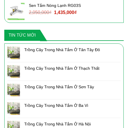
là:
tại
Sen Tắm Nóng Lạnh RG03S
3,090,000₫.
là:
Giá
Giá
2,050,000
₫
1,435,000
₫
2,160,000₫.
gốc
hiện
là:
tại
2,050,000₫.
là:
TIN TỨC MỚI
1,435,000₫.
Trồng Cây Trong Nhà Tắm Ở Tân Tây Đô
Trồng Cây Trong Nhà Tắm Ở Thạch Thất
Trồng Cây Trong Nhà Tắm Ở Sơn Tây
Trồng Cây Trong Nhà Tắm Ở Ba Vì
Trồng Cây Trong Nhà Tắm Ở Hà Nội