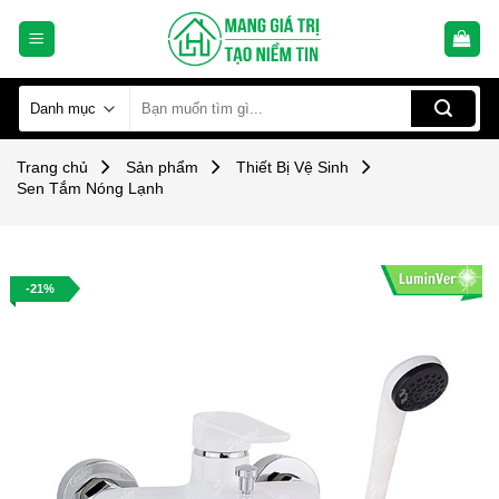
Skip
to
content
Tìm
kiếm:
Trang chủ
Sản phẩm
Thiết Bị Vệ Sinh
Sen Tắm Nóng Lạnh
-21%