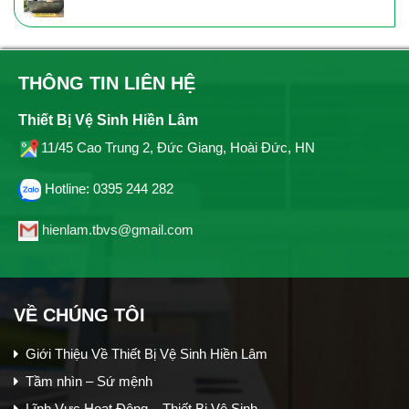
THÔNG TIN LIÊN HỆ
Thiết Bị Vệ Sinh Hiền Lâm
11/45 Cao Trung 2, Đức Giang, Hoài Đức, HN
Hotline: 0395 244 282
hienlam.tbvs@gmail.com
VỀ CHÚNG TÔI
Giới Thiệu Về Thiết Bị Vệ Sinh Hiền Lâm
Tầm nhìn – Sứ mệnh
Lĩnh Vực Hoạt Động – Thiết Bị Vệ Sinh