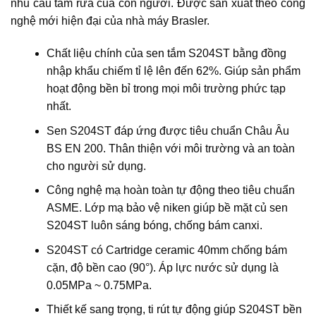
nhu cầu tắm rửa của con người. Được sản xuất theo công
nghệ mới hiện đại của nhà máy Brasler.
Chất liệu chính của sen tắm S204ST bằng đồng
nhập khẩu chiếm tỉ lệ lên đến 62%. Giúp sản phẩm
hoạt động bền bỉ trong mọi môi trường phức tạp
nhất.
Sen S204ST đáp ứng được tiêu chuẩn Châu Âu
BS EN 200. Thân thiện với môi trường và an toàn
cho người sử dụng.
Công nghệ mạ hoàn toàn tự động theo tiêu chuẩn
ASME. Lớp mạ bảo vệ niken giúp bề mặt củ sen
S204ST luôn sáng bóng, chống bám canxi.
S204ST có Cartridge ceramic 40mm chống bám
cặn, độ bền cao (90°). Áp lực nước sử dụng là
0.05MPa ~ 0.75MPa.
Thiết kế sang trọng, ti rút tự động giúp S204ST bền