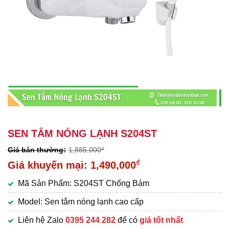
SEN TẮM NÓNG LẠNH S204ST
1,885,000
₫
Giá
₫
1,490,000
gốc
Giá
Mã Sản Phẩm: S204ST Chống Bám
là:
hiện
1,885,000₫.
tại
Model: Sen tắm nóng lạnh cao cấp
là:
Liên hệ Zalo
0395 244 282
để có
giá tốt nhất
1,490,000₫.