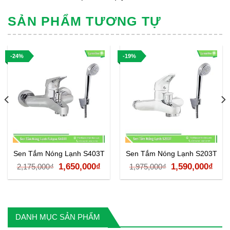
SẢN PHẨM TƯƠNG TỰ
-24%
-19%
Sen Tắm Nóng Lạnh S403T
Sen Tắm Nóng Lạnh S203T
Giá
Giá
Giá
Giá
1,650,000
₫
1,590,000
₫
2,175,000
₫
1,975,000
₫
á
gốc
hiện
gốc
hiệ
ện
là:
tại
là:
tại
2,175,000₫.
là:
1,975,000₫.
là:
DANH MỤC SẢN PHẨM
1,650,000₫.
1,59
90,000₫.