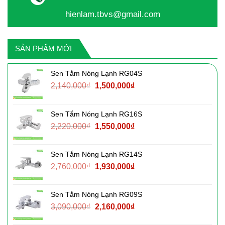
hienlam.tbvs@gmail.com
SẢN PHẨM MỚI
Sen Tắm Nóng Lạnh RG04S
Giá
Giá
2,140,000
₫
1,500,000
₫
gốc
hiện
là:
tại
Sen Tắm Nóng Lạnh RG16S
2,140,000₫.
là:
Giá
Giá
2,220,000
₫
1,550,000
₫
1,500,000₫.
gốc
hiện
là:
tại
Sen Tắm Nóng Lạnh RG14S
2,220,000₫.
là:
Giá
Giá
2,760,000
₫
1,930,000
₫
1,550,000₫.
gốc
hiện
là:
tại
Sen Tắm Nóng Lạnh RG09S
2,760,000₫.
là:
Giá
Giá
3,090,000
₫
2,160,000
₫
1,930,000₫.
gốc
hiện