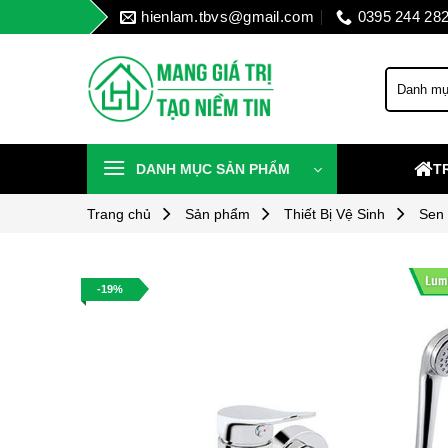
Skip
hienlam.tbvs@gmail.com
0395 244 28
to
content
DANH MỤC SẢN PHẨM
T
Trang chủ
Sản phẩm
Thiết Bị Vệ Sinh
Sen
-19%