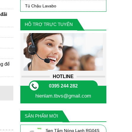
Tủ Chậu Lavabo
đãi
HỖ TRỢ TRỰC TUYẾN
ng để
HOTLINE
0395 244 282
hienlam.tbvs@gmail.com
SẢN PHẨM MỚI
Sen Tắm Nóng Lạnh RG04S