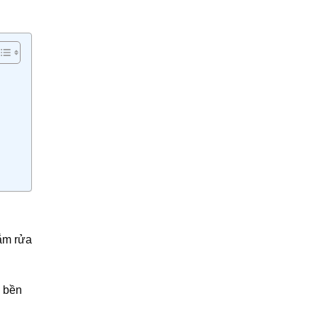
ắm rửa
g bền