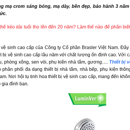
g mạ crom sáng bóng, mạ dày, bền đẹp, bảo hành 3 năm
ức.
có thể kéo dài tuổi thọ lên đến 20 năm? Làm thế nào để phân bi
 vệ sinh cao cấp của Công ty Cổ phần Brasler Việt Nam. Đây 
ết bị vệ sinh cao cấp lâu năm với chất lượng ổn định cao. Với 
u, phòng xông, sen vòi, phụ kiện nhà tắm, gương….
Thiết bị 
 phân phối đa dạng thiết bị nhà tắm, nhà bếp, phụ kiện thôn
am. Nơi hội tụ tinh hoa thiết bị vệ sinh cao cấp, mang đến khô
 gia đình bạn.