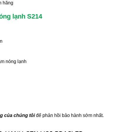
h hãng
nóng lạnh S214
am
ắm nóng lạnh
g của chúng tôi
để phản hồi bảo hành sớm nhất.