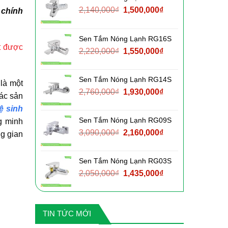
Giá
Giá
2,140,000
₫
1,500,000
₫
 chính
gốc
hiện
là:
tại
Sen Tắm Nóng Lạnh RG16S
2,140,000₫.
là:
ệt được
Giá
Giá
2,220,000
₫
1,550,000
₫
1,500,000₫.
gốc
hiện
là:
tại
Sen Tắm Nóng Lạnh RG14S
2,220,000₫.
là:
là một
Giá
Giá
2,760,000
₫
1,930,000
₫
1,550,000₫.
các sản
gốc
hiện
vệ sinh
là:
tại
Sen Tắm Nóng Lạnh RG09S
g minh
2,760,000₫.
là:
Giá
Giá
3,090,000
₫
2,160,000
₫
ng gian
1,930,000₫.
gốc
hiện
là:
tại
Sen Tắm Nóng Lạnh RG03S
3,090,000₫.
là:
Giá
Giá
2,050,000
₫
1,435,000
₫
2,160,000₫.
gốc
hiện
là:
tại
2,050,000₫.
là:
TIN TỨC MỚI
1,435,000₫.