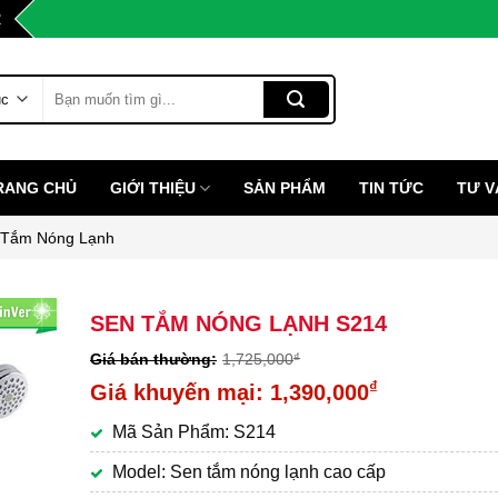
2
Tìm
kiếm:
RANG CHỦ
GIỚI THIỆU
SẢN PHẨM
TIN TỨC
TƯ V
 Tắm Nóng Lạnh
SEN TẮM NÓNG LẠNH S214
1,725,000
₫
Giá
₫
1,390,000
gốc
Giá
Mã Sản Phẩm: S214
là:
hiện
1,725,000₫.
tại
Model: Sen tắm nóng lạnh cao cấp
là: