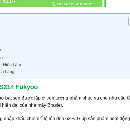
?
oo
om Hiền Lâm
mua hàng
h S214 Fukyoo
vào bát sen được lắp ở trên tường nhằm phục vụ cho nhu cầu t
hiện đại của nhà máy Brasler.
g nhập khẩu chiếm tỉ lệ lên đến 62%. Giúp sản phẩm hoạt độn