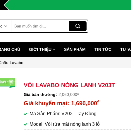
2
Tìm
kiếm:
RANG CHỦ
GIỚI THIỆU
SẢN PHẨM
TIN TỨC
TƯ V
 Chậu Lavabo
VÒI LAVABO NÓNG LẠNH V203T
2,060,000
₫
Giá
₫
1,690,000
gốc
Giá
Mã Sản Phẩm: V203T Tay Đồng
là:
hiện
2,060,000₫.
tại
Model: Vòi rửa mặt nóng lạnh 3 lỗ
là: