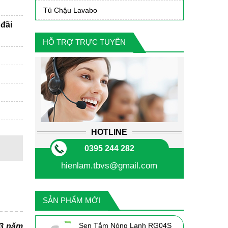
Tủ Chậu Lavabo
đãi
HỖ TRỢ TRỰC TUYẾN
HOTLINE
0395 244 282
hienlam.tbvs@gmail.com
SẢN PHẨM MỚI
Sen Tắm Nóng Lạnh RG04S
 3 năm