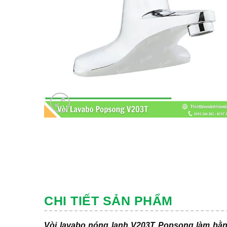
CHI TIẾT SẢN PHẨM
Vòi lavabo nóng lạnh V203T Popsong làm bằ