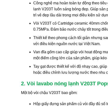
Công nghệ mạ hoàn toàn tự động theo tiêu
lạnh V203T luôn sáng bóng đẹp. Giúp sản ph
trì vẻ đẹp lâu dài trong mọi điều kiện sử dụn
Vòi V203T có Cartridge ceramic 40mm chốn
0.75MPa. Đảm bảo nước chảy tốt trong điều
Thiết kế theo phong cách tối giản nhưng sa
với điều kiện nguồn nước tại Việt Nam.
Van đĩa gốm cao cấp giúp vòi hoạt động mư
một điểm cộng lớn của sản phẩm, giúp kéo d
Tay gạt được thiết kế với độ nhạy cao, gi
hoặc điều chỉnh lưu lượng nước theo nhu c
2. Vòi lavabo nóng lạnh V203T Po
Một bộ vòi chậu V203T bao gồm:
Hộp giấy đựng sản phẩm củ vòi đầy đủ số 