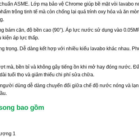
 chuẩn ASME. Lớp mạ bảo vệ Chrome giúp bề mặt vòi lavabo n
ẩm trông tinh tế mà còn chống lại quá trình oxy hóa và ăn mòn
g.
g bám cặn, độ bền cao (90°). Áp lực nước sử dụng vào 0.05M
 kiện áp lực thấp.
ng trọng. Dễ dàng kết hợp với nhiều kiểu lavabo khác nhau. P
ợt mà, bền bỉ và không gây tiếng ồn khi mở hay đóng nước. Đâ
ài tuổi thọ và giảm thiểu chi phí sửa chữa.
úp người dùng dễ dàng chuyển đổi giữa chế độ nước nóng và lạ
ầu.
psong bao gồm
lượng 1