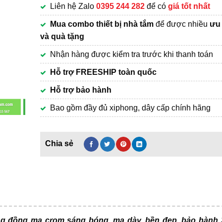
Liên hệ Zalo
0395 244 282
để có
giá tốt nhất
1,690,000₫.
Mua combo thiết bị nhà tắm
để được nhiều
ưu 
và quà tặng
Nhận hàng được kiểm tra trước khi thanh toán
Hỗ trợ FREESHIP toàn quốc
Hỗ trợ bảo hành
Bao gồm đầy đủ xiphong, dây cấp chính hãng
ng đồng mạ crom sáng bóng, mạ dày, bền đẹp, bảo hành