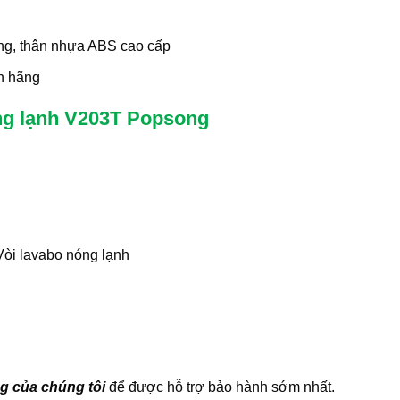
ồng, thân nhựa ABS cao cấp
h hãng
óng lạnh V203T Popsong
òi lavabo nóng lạnh
g của chúng tôi
để được hỗ trợ bảo hành sớm nhất.