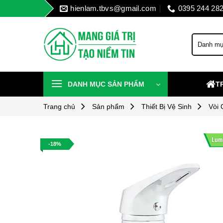
Skip
hienlam.tbvs@gmail.com
0395 244 28
to
content
DANH MỤC SẢN PHẨM
T
Trang chủ
Sản phẩm
Thiết Bị Vệ Sinh
Vòi
-18%