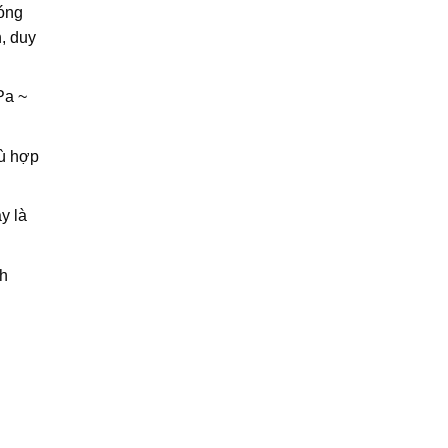
óng
, duy
Pa ~
hù hợp
y là
nh