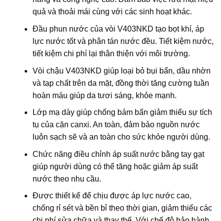
quả và thoải mái cùng với các sinh hoạt khác.
Đầu phun nước của vòi V403NKD tạo bọt khí, áp
lực nước tốt và phân tán nước đều. Tiết kiệm nước,
tiết kiệm chi phí lại thân thiện với môi trường.
Vòi chậu V403NKD giúp loại bỏ bụi bẩn, dầu nhờn
và tạp chất trên da mặt, đồng thời tăng cường tuần
hoàn máu giúp da tươi sáng, khỏe mạnh.
Lớp mạ dày giúp chống bám bẩn giảm thiểu sự tích
tụ của cặn canxi. An toàn, đảm bảo nguồn nước
luôn sạch sẽ và an toàn cho sức khỏe người dùng.
Chức năng điều chỉnh áp suất nước bằng tay gạt
giúp người dùng có thể tăng hoặc giảm áp suất
nước theo nhu cầu.
Được thiết kế để chịu được áp lực nước cao,
chống rỉ sét và bền bỉ theo thời gian, giảm thiểu các
chi phí sửa chữa và thay thế. Với chế độ bảo hành