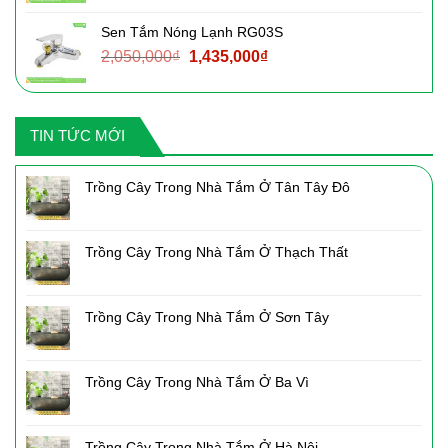
là:
tại
Sen Tắm Nóng Lạnh RG03S
3,090,000₫.
là:
Giá
Giá
2,050,000
₫
1,435,000
₫
2,160,000₫.
gốc
hiện
là:
tại
2,050,000₫.
là:
TIN TỨC MỚI
1,435,000₫.
Trồng Cây Trong Nhà Tắm Ở Tân Tây Đô
Trồng Cây Trong Nhà Tắm Ở Thạch Thất
Trồng Cây Trong Nhà Tắm Ở Sơn Tây
Trồng Cây Trong Nhà Tắm Ở Ba Vì
Trồng Cây Trong Nhà Tắm Ở Hà Nội