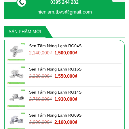
0395 244 282
hienlam.tbvs@gmail.com
SẢN PHẨM MỚI
Sen Tắm Nóng Lạnh RG04S
Giá
Giá
2,140,000
₫
1,500,000
₫
gốc
hiện
là:
tại
Sen Tắm Nóng Lạnh RG16S
2,140,000₫.
là:
Giá
Giá
2,220,000
₫
1,550,000
₫
1,500,000₫.
gốc
hiện
là:
tại
Sen Tắm Nóng Lạnh RG14S
2,220,000₫.
là:
Giá
Giá
2,760,000
₫
1,930,000
₫
1,550,000₫.
gốc
hiện
là:
tại
Sen Tắm Nóng Lạnh RG09S
2,760,000₫.
là:
Giá
Giá
3,090,000
₫
2,160,000
₫
1,930,000₫.
gốc
hiện