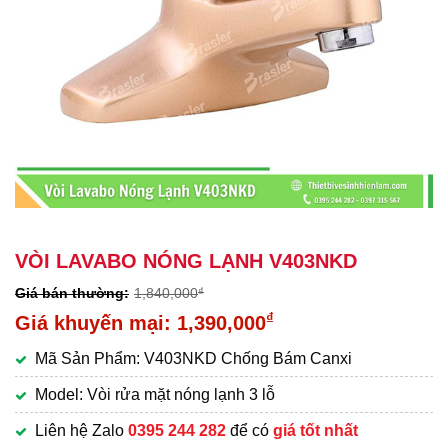
VÒI LAVABO NÓNG LẠNH V403NKD
1,840,000
₫
Giá
₫
1,390,000
gốc
Giá
Mã Sản Phẩm: V403NKD Chống Bám Canxi
là:
hiện
1,840,000₫.
tại
Model: Vòi rửa mặt nóng lạnh 3 lỗ
là:
Liên hệ Zalo
0395 244 282
để có
giá tốt nhất
1,390,000₫.