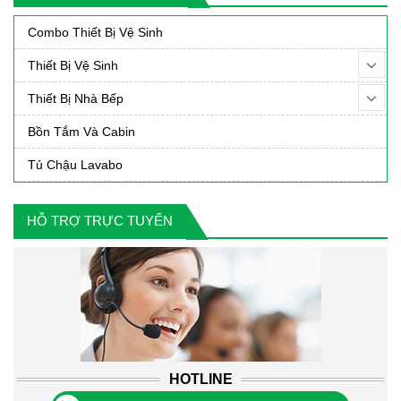
90,000₫.
1,390,000₫.
1,59
Combo Thiết Bị Vệ Sinh
Thiết Bị Vệ Sinh
Thiết Bị Nhà Bếp
Bồn Tắm Và Cabin
Tủ Chậu Lavabo
HỖ TRỢ TRỰC TUYẾN
HOTLINE