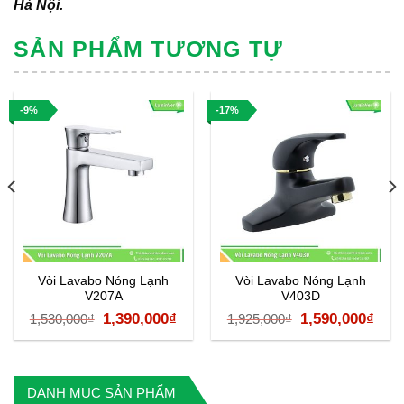
Hà Nội.
SẢN PHẨM TƯƠNG TỰ
-9%
-17%
Vòi Lavabo Nóng Lạnh
Vòi Lavabo Nóng Lạnh
V207A
V403D
á
Giá
Giá
Giá
Giá
1,390,000
₫
1,590,000
₫
1,530,000
₫
1,925,000
₫
ện
gốc
hiện
gốc
hiệ
là:
tại
là:
tại
1,530,000₫.
là:
1,925,000₫.
là:
DANH MỤC SẢN PHẨM