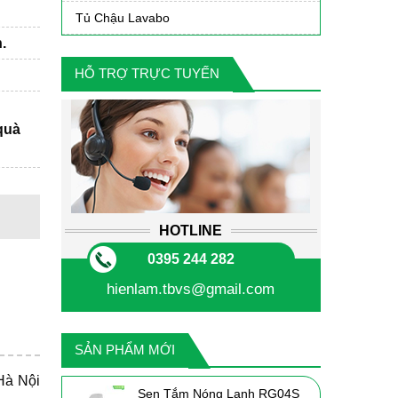
Tủ Chậu Lavabo
.
HỖ TRỢ TRỰC TUYẾN
quà
HOTLINE
0395 244 282
hienlam.tbvs@gmail.com
SẢN PHẨM MỚI
 Hà Nội
Sen Tắm Nóng Lạnh RG04S