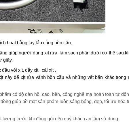
kích hoạt bằng tay lắp cùng bồn cầu.
 năng giúp người dùng xịt rửa, làm sạch phần dưới cơ thể sau kh
ư giấy.
u vòi xịt, dây xịt , cài xịt .
xịt này để xịt rửa vành bồn cầu và những vết bẩn khác trong 
phẩm có độ đàn hồi cao, bền, công nghệ mạ hoàn toàn tự độn
đồng giúp bề mặt sản phẩm luôn sáng bóng, đẹp, tối ưu hóa tu
t lượng trước khi đóng gói nên quý khách an tâm sử dụng.