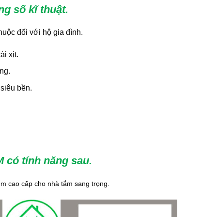
g số kĩ thuật.
uộc đối với hộ gia đình.
i xịt.
ng.
siêu bền.
M có tính năng
sau.
iệm cao cấp cho nhà tắm sang trọng.