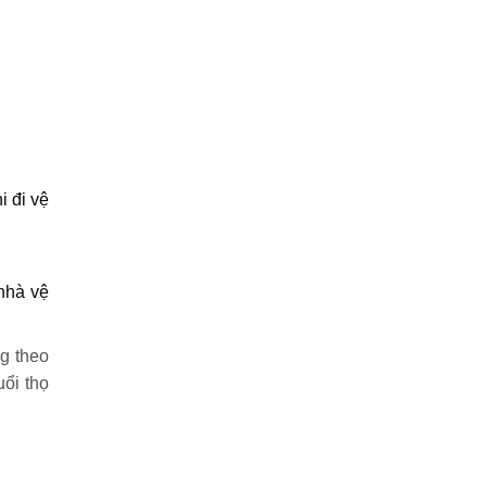
i đi vệ
nhà vệ
g theo
ổi thọ