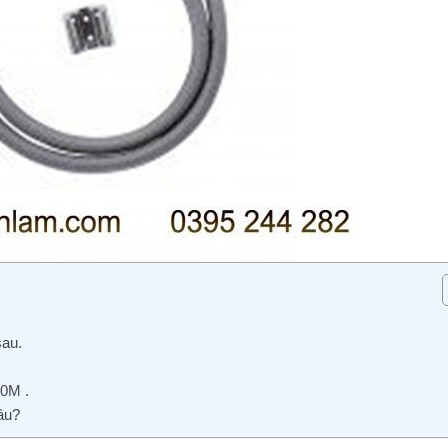
sau.
20M .
âu?