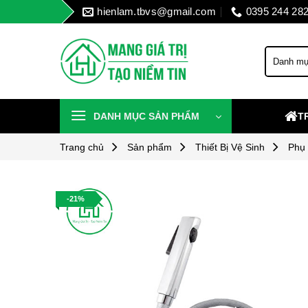
Skip
hienlam.tbvs@gmail.com
0395 244 28
to
content
DANH MỤC SẢN PHẨM
T
Trang chủ
Sản phẩm
Thiết Bị Vệ Sinh
Phụ
-21%