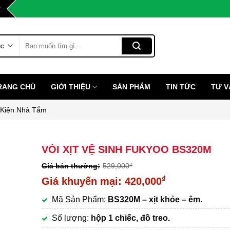
2
Tìm
kiếm:
RANG CHỦ
GIỚI THIỆU
SẢN PHẨM
TIN TỨC
TƯ V
 Kiện Nhà Tắm
VÒI XỊT VỆ SINH FUKYOO BS320M
529,000
₫
Giá
₫
420,000
gốc
Giá
Mã Sản Phẩm:
BS320M – xịt khỏe – êm.
là:
hiện
529,000₫.
tại
Số lượng:
hộp 1 chiếc, đồ treo.
là: