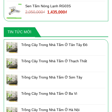
là:
tại
Sen Tắm Nóng Lạnh RG03S
3,090,000₫.
là:
Giá
Giá
2,050,000
₫
1,435,000
₫
2,160,000₫.
gốc
hiện
là:
tại
2,050,000₫.
là:
TIN TỨC MỚI
1,435,000₫.
Trồng Cây Trong Nhà Tắm Ở Tân Tây Đô
Trồng Cây Trong Nhà Tắm Ở Thạch Thất
Trồng Cây Trong Nhà Tắm Ở Sơn Tây
Trồng Cây Trong Nhà Tắm Ở Ba Vì
Trồng Cây Trong Nhà Tắm Ở Hà Nội