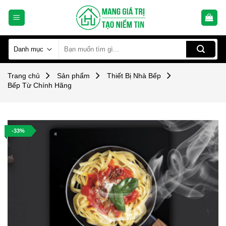
Skip
to
content
Tìm
kiếm:
Trang chủ
Sản phẩm
Thiết Bị Nhà Bếp
Bếp Từ Chính Hãng
-33%