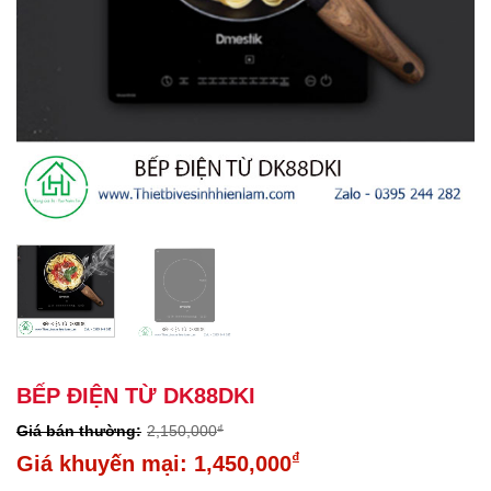
BẾP ĐIỆN TỪ DK88DKI
2,150,000
₫
Giá
₫
1,450,000
gốc
Giá