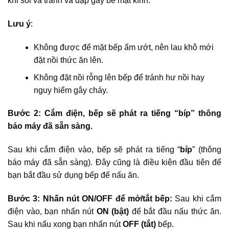
khi sôi và tránh va đập gây bể mặt kính.
Lưu ý
:
Không được để mặt bếp ẩm ướt, nên lau khô mới
đặt nồi thức ăn lên.
Không đặt nồi rỗng lên bếp để tránh hư nồi hay
nguy hiểm gây cháy.
Bước 2: Cắm điện, bếp sẽ phát ra tiếng “bíp” thông
báo máy đã sẵn sàng.
Sau khi cắm điện vào, bếp sẽ phát ra tiếng “
bíp
” (thông
báo máy đã sẵn sàng). Đây cũng là điều kiện đầu tiên để
bạn bắt đầu sử dụng bếp để nấu ăn.
Bước 3: Nhấn nút ON/OFF để mở/tắt bếp:
Sau khi cắm
điện vào, bạn nhấn nút
ON (bật)
để bắt đầu nấu thức ăn.
Sau khi nấu xong bạn nhấn nút
OFF (tắt)
bếp.