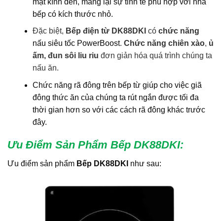
mặt kính đen, mang lại sự tinh tế phù hợp với nhà
bếp có kích thước nhỏ.
Đặc biệt,
Bếp điện từ DK88DKI
có
chức năng
nấu siêu tốc PowerBoost
.
Chức năng
chiên xào
,
ủ
ấm, đun sôi liu riu
đơn giản hóa quá trình chúng ta
nấu ăn.
Chức năng rã đông trên bếp từ giúp cho việc giã
đông thức ăn của chúng ta rút ngắn được tối đa
thời gian hơn so với các cách rã đông khác trước
đây.
Ưu Điểm Sản Phẩm Bếp DK88DKI
:
Ưu điểm sản phẩm
Bếp DK88DKI
như sau: