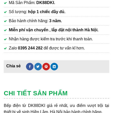
Mã Sản Phẩm:
DK88DKI.
là:
hiện
2,150,000₫.
tại
Số lượng:
hộp 1 chiếc đầy đủ.
là:
Bảo hành chính hãng:
3 năm.
1,450,000₫.
Miễn phí vận chuyển , lắp đặt nội thành Hà Nội.
Nhận hàng được kiểm tra trước khi thanh toán.
Zalo
0395 244 282
để được tư vấn kĩ hơn.
CHI TIẾT SẢN PHẨM
Bếp điện từ DK88DKI giá rẻ nhất, ưu điểm vượt trội tại
thiết bị vệ sinh Hiền Lâm, Hà Nội bảo hành chính hãng.