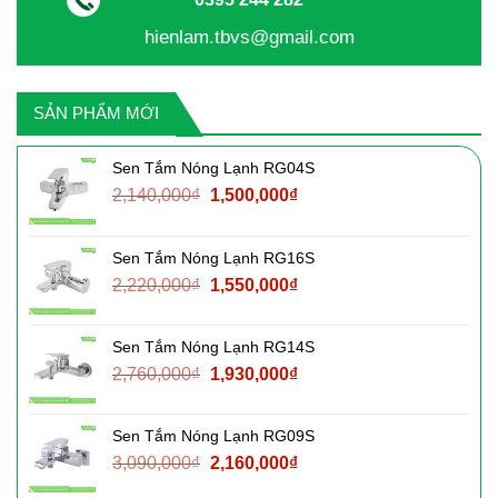
hienlam.tbvs@gmail.com
SẢN PHẨM MỚI
Sen Tắm Nóng Lạnh RG04S
Giá
Giá
2,140,000
₫
1,500,000
₫
gốc
hiện
là:
tại
Sen Tắm Nóng Lạnh RG16S
2,140,000₫.
là:
Giá
Giá
2,220,000
₫
1,550,000
₫
1,500,000₫.
gốc
hiện
là:
tại
Sen Tắm Nóng Lạnh RG14S
2,220,000₫.
là:
Giá
Giá
2,760,000
₫
1,930,000
₫
1,550,000₫.
gốc
hiện
là:
tại
Sen Tắm Nóng Lạnh RG09S
2,760,000₫.
là:
Giá
Giá
3,090,000
₫
2,160,000
₫
1,930,000₫.
gốc
hiện