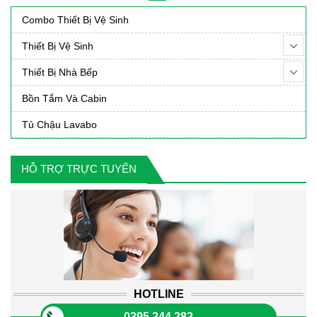
22,000,000₫.
11,900,0
Combo Thiết Bị Vệ Sinh
Thiết Bị Vệ Sinh
Thiết Bị Nhà Bếp
Bồn Tắm Và Cabin
Tủ Chậu Lavabo
HỖ TRỢ TRỰC TUYẾN
HOTLINE
0395 244 282