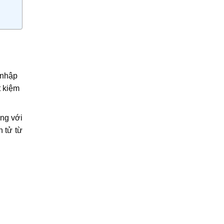
 nhập
t kiệm
ng với
n tử từ