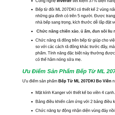
Công nghệ
Inverter
tiết kiệm 37% điện năn
Bếp từ đôi ML 207DKI có thiết kế 2 vùng nấu 
những gia đình có trên 5 người. Được trang 
nhà bếp sang trọng, kích thước dễ lắp đặt v
Chức năng
chiên xào
,
ủ ấm, đun sôi liu 
Chức năng rã đông trên bếp từ giúp cho việ
so với các cách rã đông khác trước đây, m
phẩm. Tính năng đặc biệt này thường được ứ
có thể hâm nóng sữa mẹ.
Ưu Điểm Sản Phẩm Bếp Từ ML 207
Ưu điểm sản phẩm
Bếp Từ ML 207DKI Bo Viền
n
Mặt kính Kanger với thiết kế bo viền 4 cạnh.
Bảng điều khiển cảm ứng với 2 bảng điều kh
Chức năng tự động nhận diện vùng đáy nồi