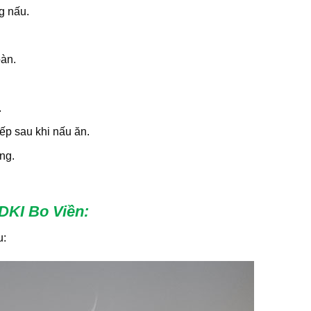
g nấu.
oàn.
.
ếp sau khi nấu ăn.
ng.
DKI Bo Viền
:
u: