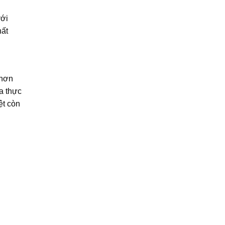
với
hất
 hơn
a thực
ệt còn