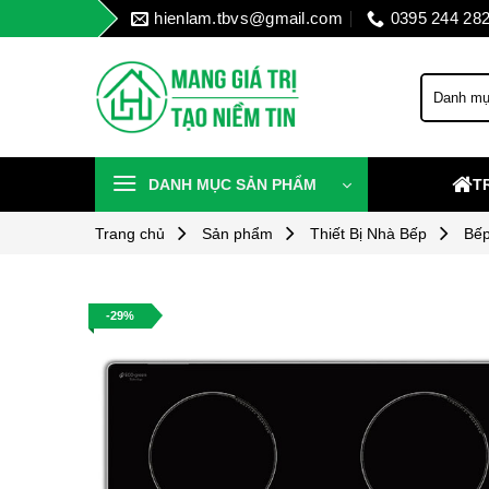
Skip
hienlam.tbvs@gmail.com
0395 244 28
to
content
DANH MỤC SẢN PHẨM
T
Trang chủ
Sản phẩm
Thiết Bị Nhà Bếp
Bếp
-29%