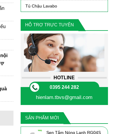
Tủ Chậu Lavabo
gắn
HỖ TRỢ TRỰC TUYẾN
iếu
 nội
rợ
HOTLINE
0395 244 282
quà
hienlam.tbvs@gmail.com
SẢN PHẨM MỚI
Sen Tắm Nóng Lạnh RG04S