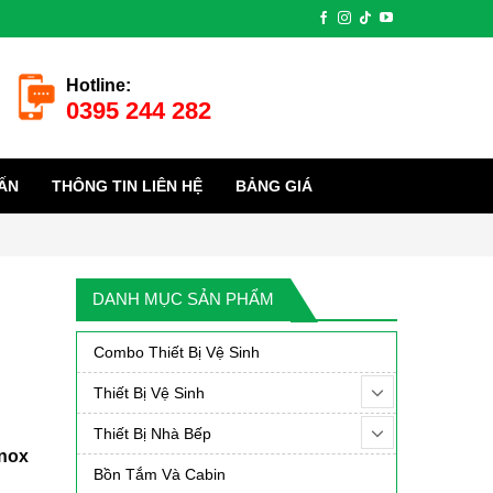
Hotline:
0395 244 282
ẤN
THÔNG TIN LIÊN HỆ
BẢNG GIÁ
DANH MỤC SẢN PHẨM
Combo Thiết Bị Vệ Sinh
Thiết Bị Vệ Sinh
Thiết Bị Nhà Bếp
inox
Bồn Tắm Và Cabin