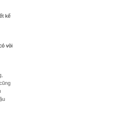
ết kế
có vòi
g,
 cũng
u
hậu