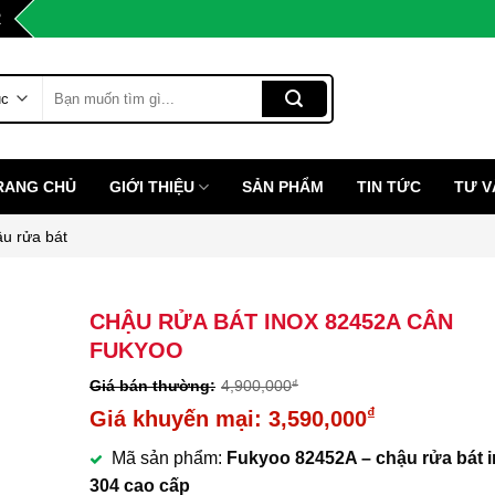
2
Tìm
kiếm:
RANG CHỦ
GIỚI THIỆU
SẢN PHẨM
TIN TỨC
TƯ V
u rửa bát
CHẬU RỬA BÁT INOX 82452A CÂN
FUKYOO
4,900,000
₫
Giá
₫
3,590,000
gốc
Giá
Mã sản phẩm:
Fukyoo 82452A – chậu rửa bát 
là:
hiện
304 cao cấp