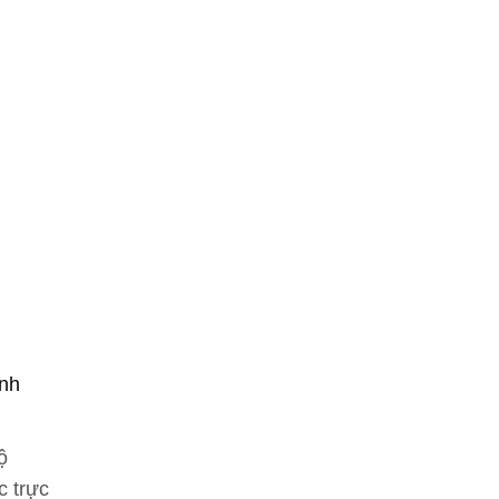
ảnh
ộ
c trực