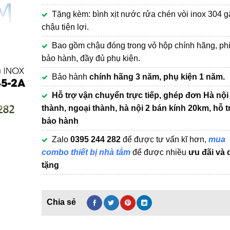
4,900,000₫.
tại
là:
Tặng kèm: bình xịt nước rửa chén vòi inox 304 
3,590,000₫.
chậu tiện lợi.
Bao gồm chậu đóng trong vỏ hộp chính hãng, ph
bảo hành, đầy đủ phụ kiện.
Bảo hành
chính hãng 3 năm, phụ kiện 1 năm.
Hỗ trợ vận chuyển trực tiếp, ghép đơn Hà nội
thành, ngoại thành, hà nội 2 bán kính 20km, hỗ t
bảo hành
Zalo
0395 244 282
để được tư vấn kĩ hơn,
mua
combo thiết bị nhà tắm
để được nhiều
ưu đãi và 
tặng