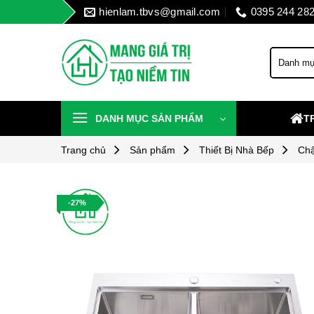
Skip
hienlam.tbvs@gmail.com
0395 244 28
to
content
DANH MỤC SẢN PHẨM
T
Trang chủ
Sản phẩm
Thiết Bị Nhà Bếp
Chậ
-27%