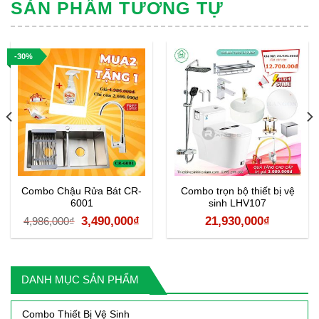
SẢN PHẨM TƯƠNG TỰ
-30%
Combo Chậu Rửa Bát CR-
Combo trọn bộ thiết bị vệ
6001
sinh LHV107
Giá
Giá
3,490,000
₫
21,930,000
₫
4,986,000
₫
gốc
hiện
là:
tại
4,986,000₫.
là:
DANH MỤC SẢN PHẨM
3,490,000₫.
Combo Thiết Bị Vệ Sinh