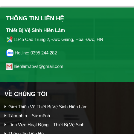
THÔNG TIN LIÊN HỆ
Thiết Bị Vệ Sinh Hiền Lâm
11/45 Cao Trung 2, Đức Giang, Hoài Đức, HN
Hotline: 0395 244 282
hienlam.tbvs@gmail.com
VỀ CHÚNG TÔI
Giới Thiệu Về Thiết Bị Vệ Sinh Hiền Lâm
Tầm nhìn – Sứ mệnh
Lĩnh Vực Hoạt Động – Thiết Bị Vệ Sinh
Thông Tin Liên Hệ