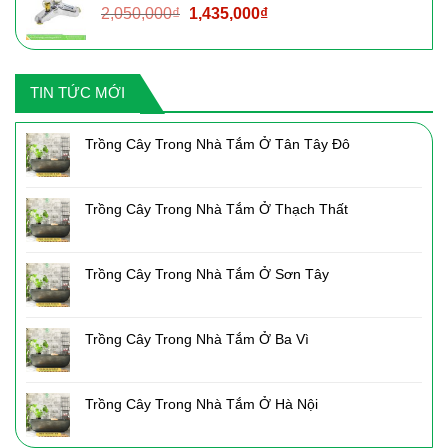
Giá
Giá
2,050,000
₫
1,435,000
₫
2,160,000₫.
gốc
hiện
là:
tại
2,050,000₫.
là:
TIN TỨC MỚI
1,435,000₫.
Trồng Cây Trong Nhà Tắm Ở Tân Tây Đô
Trồng Cây Trong Nhà Tắm Ở Thạch Thất
Trồng Cây Trong Nhà Tắm Ở Sơn Tây
Trồng Cây Trong Nhà Tắm Ở Ba Vì
Trồng Cây Trong Nhà Tắm Ở Hà Nội