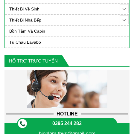
Thiết Bị Vệ Sinh
Thiết Bị Nhà Bếp
Bồn Tắm Và Cabin
Tủ Chậu Lavabo
HỖ TRỢ TRỰC TUYẾN
HOTLINE
0395 244 282
hienlam.tbvs@gmail.com