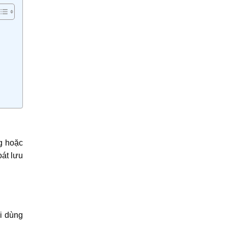
ng hoặc
oát lưu
i dùng