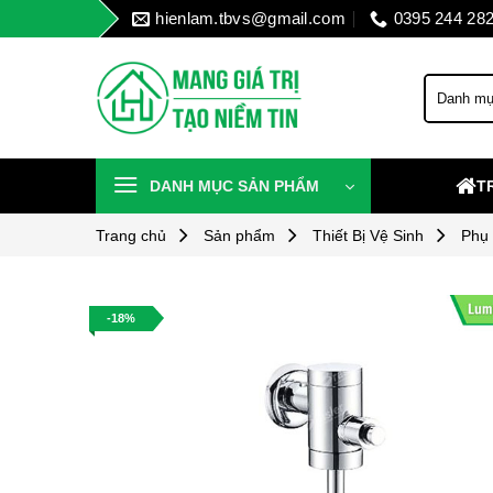
Skip
hienlam.tbvs@gmail.com
0395 244 28
to
content
DANH MỤC SẢN PHẨM
T
Trang chủ
Sản phẩm
Thiết Bị Vệ Sinh
Phụ
-18%