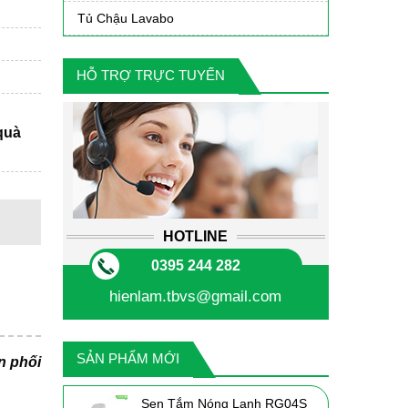
Tủ Chậu Lavabo
HỖ TRỢ TRỰC TUYẾN
quà
HOTLINE
0395 244 282
hienlam.tbvs@gmail.com
SẢN PHẨM MỚI
n phối
Sen Tắm Nóng Lạnh RG04S