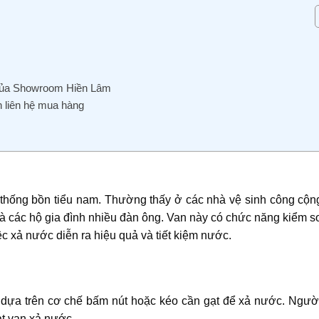
 của Showroom Hiền Lâm
n liên hệ mua hàng
hệ thống bồn tiểu nam. Thường thấy ở các nhà vệ sinh công cộ
à các hộ gia đình nhiều đàn ông. Van này có chức năng kiểm s
c xả nước diễn ra hiệu quả và tiết kiệm nước.
g dựa trên cơ chế bấm nút hoặc kéo cần gạt để xả nước. Ngườ
ạt van xả nước.