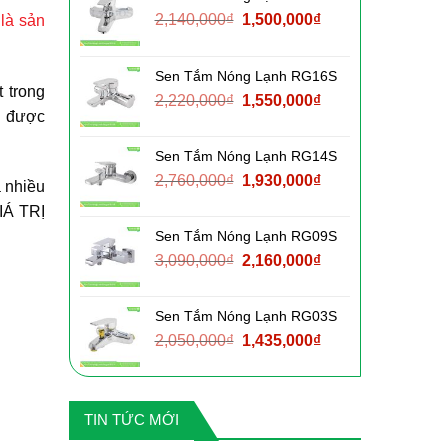
Giá
Giá
2,140,000
₫
1,500,000
₫
là sản
gốc
hiện
là:
tại
Sen Tắm Nóng Lạnh RG16S
2,140,000₫.
là:
 trong
Giá
Giá
2,220,000
₫
1,550,000
₫
1,500,000₫.
g được
gốc
hiện
là:
tại
Sen Tắm Nóng Lạnh RG14S
2,220,000₫.
là:
Giá
Giá
2,760,000
₫
1,930,000
₫
1,550,000₫.
a nhiều
gốc
hiện
IÁ TRỊ
là:
tại
Sen Tắm Nóng Lạnh RG09S
2,760,000₫.
là:
Giá
Giá
3,090,000
₫
2,160,000
₫
1,930,000₫.
gốc
hiện
là:
tại
Sen Tắm Nóng Lạnh RG03S
3,090,000₫.
là:
Giá
Giá
2,050,000
₫
1,435,000
₫
2,160,000₫.
gốc
hiện
là:
tại
2,050,000₫.
là:
TIN TỨC MỚI
1,435,000₫.