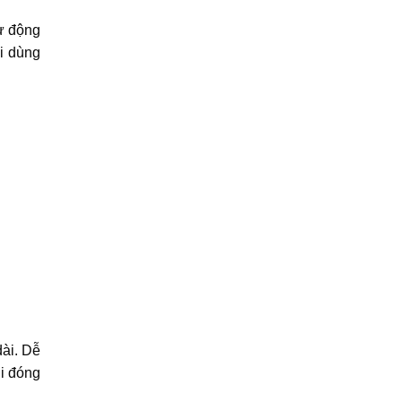
tự động
i dùng
ài. Dễ
hi đóng