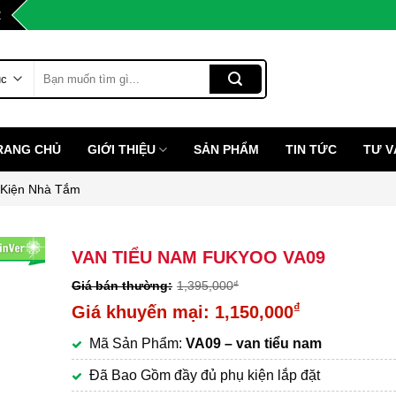
2
Tìm
kiếm:
RANG CHỦ
GIỚI THIỆU
SẢN PHẨM
TIN TỨC
TƯ V
 Kiện Nhà Tắm
VAN TIỂU NAM FUKYOO VA09
1,395,000
₫
Giá
₫
1,150,000
gốc
Giá
Mã Sản Phẩm:
VA09 – van tiểu nam
là:
hiện
1,395,000₫.
tại
Đã Bao Gồm đầy đủ phụ kiện lắp đặt
là: