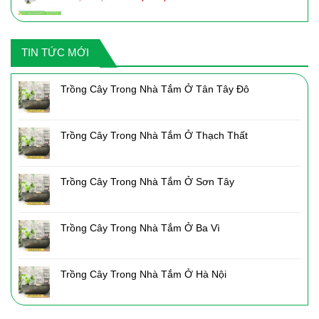
gốc
hiện
là:
tại
2,050,000₫.
là:
TIN TỨC MỚI
1,435,000₫.
Trồng Cây Trong Nhà Tắm Ở Tân Tây Đô
Trồng Cây Trong Nhà Tắm Ở Thạch Thất
Trồng Cây Trong Nhà Tắm Ở Sơn Tây
Trồng Cây Trong Nhà Tắm Ở Ba Vì
Trồng Cây Trong Nhà Tắm Ở Hà Nội