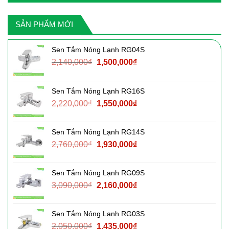
SẢN PHẨM MỚI
Sen Tắm Nóng Lạnh RG04S
Giá
Giá
2,140,000
₫
1,500,000
₫
gốc
hiện
là:
tại
Sen Tắm Nóng Lạnh RG16S
2,140,000₫.
là:
Giá
Giá
2,220,000
₫
1,550,000
₫
1,500,000₫.
gốc
hiện
là:
tại
Sen Tắm Nóng Lạnh RG14S
2,220,000₫.
là:
Giá
Giá
2,760,000
₫
1,930,000
₫
1,550,000₫.
gốc
hiện
là:
tại
Sen Tắm Nóng Lạnh RG09S
2,760,000₫.
là:
Giá
Giá
3,090,000
₫
2,160,000
₫
1,930,000₫.
gốc
hiện
là:
tại
Sen Tắm Nóng Lạnh RG03S
3,090,000₫.
là:
Giá
Giá
2,050,000
₫
1,435,000
₫
2,160,000₫.