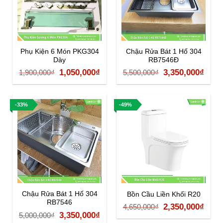
Phụ Kiện 6 Món PKG304
Chậu Rửa Bát 1 Hố 304
Dày
RB7546Đ
Giá
Giá
Giá
Giá
1,050,000
₫
3,350,000
₫
1,900,000
₫
5,500,000
₫
gốc
hiện
gốc
hiện
là:
tại
là:
tại
-33%
-49%
1,900,000₫.
là:
5,500,000₫.
là:
1,050,000₫.
3,35
Chậu Rửa Bát 1 Hố 304
Bồn Cầu Liền Khối R20
RB7546
Giá
Giá
2,350,000
₫
4,650,000
₫
Giá
Giá
3,350,000
₫
5,000,000
₫
gốc
hiện