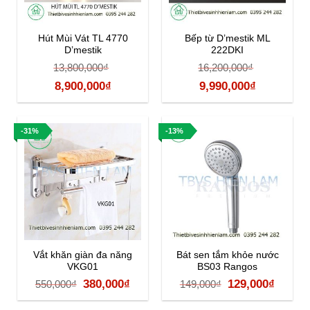
Hút Mùi Vát TL 4770
Bếp từ D’mestik ML
D’mestik
222DKI
13,800,000
₫
16,200,000
₫
Giá
Giá
Giá
Giá
8,900,000
₫
9,990,000
₫
gốc
hiện
gốc
hiện
là:
tại
là:
tại
-31%
-13%
13,800,000₫.
là:
16,200,000₫.
là:
8,900,000₫.
9,990,000₫
Vắt khăn giàn đa năng
Bát sen tắm khỏe nước
VKG01
BS03 Rangos
Giá
Giá
Giá
Giá
380,000
₫
129,000
₫
550,000
₫
149,000
₫
gốc
hiện
gốc
hiện