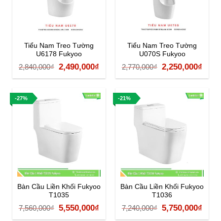
Tiểu Nam Treo Tường
Tiểu Nam Treo Tường
U6178 Fukyoo
U070S Fukyoo
Giá
Giá
Giá
Giá
2,490,000
₫
2,250,000
₫
2,840,000
₫
2,770,000
₫
gốc
hiện
gốc
hiện
là:
tại
là:
tại
-27%
-21%
2,840,000₫.
là:
2,770,000₫.
là:
2,490,000₫.
2,25
Bàn Cầu Liền Khối Fukyoo
Bàn Cầu Liền Khối Fukyoo
T1035
T1036
Giá
Giá
Giá
Giá
5,550,000
₫
5,750,000
₫
7,560,000
₫
7,240,000
₫
gốc
hiện
gốc
hiện