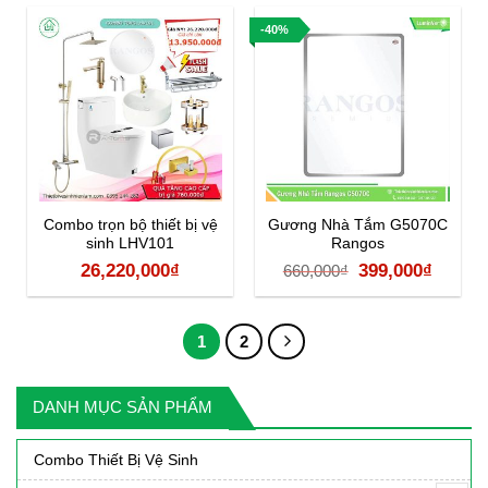
là:
tại
là:
tại
-40%
550,000₫.
là:
149,000₫.
là:
380,000₫.
129,00
Combo trọn bộ thiết bị vệ
Gương Nhà Tắm G5070C
sinh LHV101
Rangos
Giá
Giá
26,220,000
₫
399,000
₫
660,000
₫
gốc
hiện
là:
tại
1
2
660,000₫.
là:
399,00
DANH MỤC SẢN PHẨM
Combo Thiết Bị Vệ Sinh